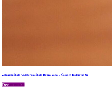
Základní Škola A Mateřská Škola Dobrá Voda U Českých Budějovic &;
Devamını oku