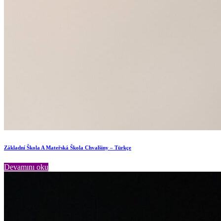
Základní Škola A Mateřská Škola Chvalšiny – Türkçe
Devamını oku