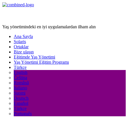
Age Management Masterclass
Yaş yönetimindeki en iyi uygulamalardan ilham alın
Ana Sayfa
Solaris
Ortaklar
Bize ulaşın
Eğitimde Yaş Yönetimi
Yaş Yönetimi Eğitim Programı
Türkçe
English
Čeština
Română
Italiano
Suomi
Deutsch
Español
Türkçe
Português