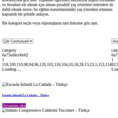
ve fırsatları ele almak için alınan proaktif yaş yönetimi önlemleri de
dahil olmak üzere, bu eğitim kurumlarındaki yaş yönetimi ortamını
kapsamlı bir şekilde anlayın.
Bir kategori seçin veya röportajların tam listesine göz atın.
category
cat
6a75ed4ce6e62
6a7
1
1
118,100,110,98,94,96,120,102,116,104,10,18,28,13,23,1,112,114
82,
Loading….
Loa
Escuela Infantil La Cañada – Türkçe
Devamını oku