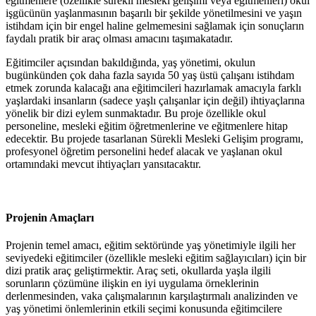
eğitmenlere (özellikle sürekli mesleki gelişimi veya eğitmenleri) okul
işgücünün yaşlanmasının başarılı bir şekilde yönetilmesini ve yaşın
istihdam için bir engel haline gelmemesini sağlamak için sonuçların
faydalı pratik bir araç olması amacını taşımakatadır.
Eğitimciler açısından bakıldığında, yaş yönetimi, okulun
bugünkünden çok daha fazla sayıda 50 yaş üstü çalışanı istihdam
etmek zorunda kalacağı ana eğitimcileri hazırlamak amacıyla farklı
yaşlardaki insanların (sadece yaşlı çalışanlar için değil) ihtiyaçlarına
yönelik bir dizi eylem sunmaktadır. Bu proje özellikle okul
personeline, mesleki eğitim öğretmenlerine ve eğitmenlere hitap
edecektir. Bu projede tasarlanan Sürekli Mesleki Gelişim programı,
profesyonel öğretim personelini hedef alacak ve yaşlanan okul
ortamındaki mevcut ihtiyaçları yansıtacaktır.
Projenin Amaçları
Projenin temel amacı, eğitim sektöründe yaş yönetimiyle ilgili her
seviyedeki eğitimciler (özellikle mesleki eğitim sağlayıcıları) için bir
dizi pratik araç geliştirmektir. Araç seti, okullarda yaşla ilgili
sorunların çözümüne ilişkin en iyi uygulama örneklerinin
derlenmesinden, vaka çalışmalarının karşılaştırmalı analizinden ve
yaş yönetimi önlemlerinin etkili seçimi konusunda eğitimcilere