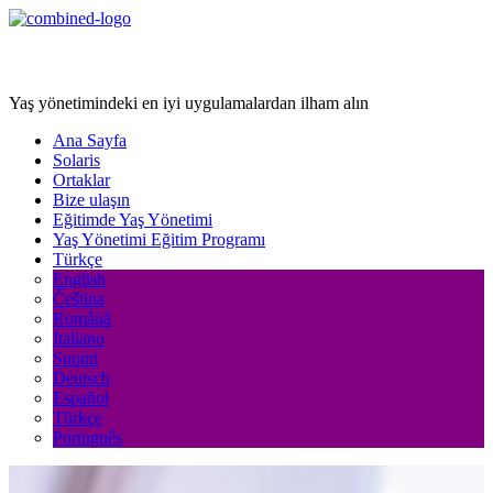
Age Management Masterclass
Yaş yönetimindeki en iyi uygulamalardan ilham alın
Ana Sayfa
Solaris
Ortaklar
Bize ulaşın
Eğitimde Yaş Yönetimi
Yaş Yönetimi Eğitim Programı
Türkçe
English
Čeština
Română
Italiano
Suomi
Deutsch
Español
Türkçe
Português