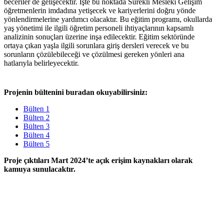
beceriler de gelişecektir. İşte bu noktada Sürekli Mesleki Gelişim
öğretmenlerin imdadına yetişecek ve kariyerlerini doğru yönde
yönlendirmelerine yardımcı olacaktır. Bu eğitim programı, okullarda
yaş yönetimi ile ilgili öğretim personeli ihtiyaçlarının kapsamlı
analizinin sonuçları üzerine inşa edilecektir. Eğitim sektöründe
ortaya çıkan yaşla ilgili sorunlara giriş dersleri verecek ve bu
sorunların çözülebileceği ve çözülmesi gereken yönleri ana
hatlarıyla belirleyecektir.
Projenin bültenini buradan okuyabilirsiniz:
Bülten 1
Bülten 2
Bülten 3
Bülten 4
Bülten 5
Proje çıktıları Mart 2024’te açık erişim kaynakları olarak
kamuya sunulacaktır.