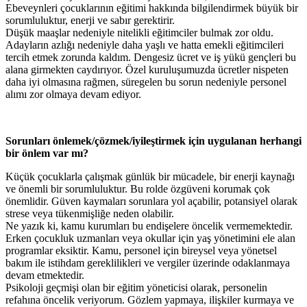
Ebeveynleri çocuklarının eğitimi hakkında bilgilendirmek büyük bir
sorumluluktur, enerji ve sabır gerektirir.
Düşük maaşlar nedeniyle nitelikli eğitimciler bulmak zor oldu.
Adayların azlığı nedeniyle daha yaşlı ve hatta emekli eğitimcileri
tercih etmek zorunda kaldım. Dengesiz ücret ve iş yükü gençleri bu
alana girmekten caydırıyor. Özel kuruluşumuzda ücretler nispeten
daha iyi olmasına rağmen, süregelen bu sorun nedeniyle personel
alımı zor olmaya devam ediyor.
Sorunları önlemek/çözmek/iyileştirmek için uygulanan herhangi
bir önlem var mı?
Küçük çocuklarla çalışmak günlük bir mücadele, bir enerji kaynağı
ve önemli bir sorumluluktur. Bu rolde özgüveni korumak çok
önemlidir. Güven kaymaları sorunlara yol açabilir, potansiyel olarak
strese veya tükenmişliğe neden olabilir.
Ne yazık ki, kamu kurumları bu endişelere öncelik vermemektedir.
Erken çocukluk uzmanları veya okullar için yaş yönetimini ele alan
programlar eksiktir. Kamu, personel için bireysel veya yönetsel
bakım ile istihdam gereklilikleri ve vergiler üzerinde odaklanmaya
devam etmektedir.
Psikoloji geçmişi olan bir eğitim yöneticisi olarak, personelin
refahına öncelik veriyorum. Gözlem yapmaya, ilişkiler kurmaya ve