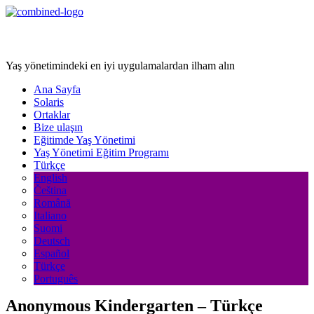
Age Management Masterclass
Yaş yönetimindeki en iyi uygulamalardan ilham alın
Ana Sayfa
Solaris
Ortaklar
Bize ulaşın
Eğitimde Yaş Yönetimi
Yaş Yönetimi Eğitim Programı
Türkçe
English
Čeština
Română
Italiano
Suomi
Deutsch
Español
Türkçe
Português
Anonymous Kindergarten – Türkçe