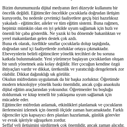
Bizim durumumuzda dijital medyanın ileri düzeyde kullanımı bir
öncelik değildi. Eğitimciler öncelikle çocuklarla doğrudan iletişim
kuruyordu, bu nedenle çevrimiçi faaliyetlere geçiş bizi hazırlıksız
yakaladı - eğitimciler, aileler ve tüm eğitim sistemi. Buna rağmen,
hepimiz mümkün olan en iyi şekilde uyum sağlamak için hızlı ve
önemli bir çaba gösterdik. Ne yazık ki bu dönemde bakanlıktan ve
yerel makamlardan gelen destek çok azdı.
Buna ek olarak, özellikle sınıflar çocuklarla dolup taştığında,
doğrudan sınıf içi faaliyetlerde zorluklar ortaya çıkmaktadır.
Ebeveynlerin belirli eğitimcilere yönelik tercihleri de bu soruna
katkıda bulunmaktadır. Yeni yürümeye başlayan çocuklardan oluşan
bir sınıfı yönetmek asla kolay değildir. Her çocuğun kendine özgü
ihtiyaçları vardır ve dikkat, üretkenlik ve yaratıcılığı dengelemek zor
olabilir. Dikkat dağınıklığı sık görülür.
Okulun müfredatını uygulamak da bir başka zorluktur. Öğretimde
modern teknolojiye yönelik baskı önemlidir, ancak çoğu anaokulu
dijital eğitim araçlarından yoksundur. Öğretmenler bu boşluğu
doldurmak ve kitap temelli bir yaklaşıma uyum sağlamak için
mücadele eder.
Eğitimciler müfredatı anlamak, etkinlikleri planlamak ve çocukların
ilerlemesini izlemek için önemli ölçüde zaman harcamaktadır. Farklı
öğrenciler için kapsayıcı ders planları hazırlamak, günlük görevler
ve evrak işleriyle uğraşırken zordur.
Şeffaf veli iletişimini sürdürmek çok önemlidir, ancak zaman alıcıdır.