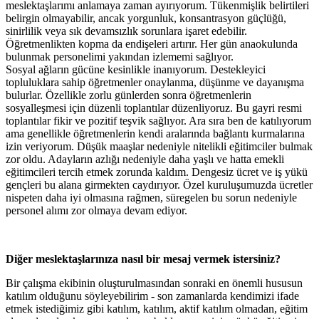
meslektaşlarımı anlamaya zaman ayırıyorum. Tükenmişlik belirtileri
belirgin olmayabilir, ancak yorgunluk, konsantrasyon güçlüğü,
sinirlilik veya sık devamsızlık sorunlara işaret edebilir.
Öğretmenlikten kopma da endişeleri artırır. Her gün anaokulunda
bulunmak personelimi yakından izlememi sağlıyor.
Sosyal ağların gücüne kesinlikle inanıyorum. Destekleyici
topluluklara sahip öğretmenler onaylanma, düşünme ve dayanışma
bulurlar. Özellikle zorlu günlerden sonra öğretmenlerin
sosyalleşmesi için düzenli toplantılar düzenliyoruz. Bu gayri resmi
toplantılar fikir ve pozitif teşvik sağlıyor. Ara sıra ben de katılıyorum
ama genellikle öğretmenlerin kendi aralarında bağlantı kurmalarına
izin veriyorum. Düşük maaşlar nedeniyle nitelikli eğitimciler bulmak
zor oldu. Adayların azlığı nedeniyle daha yaşlı ve hatta emekli
eğitimcileri tercih etmek zorunda kaldım. Dengesiz ücret ve iş yükü
gençleri bu alana girmekten caydırıyor. Özel kuruluşumuzda ücretler
nispeten daha iyi olmasına rağmen, süregelen bu sorun nedeniyle
personel alımı zor olmaya devam ediyor.
Diğer meslektaşlarınıza nasıl bir mesaj vermek istersiniz?
Bir çalışma ekibinin oluşturulmasından sonraki en önemli hususun
katılım olduğunu söyleyebilirim - son zamanlarda kendimizi ifade
etmek istediğimiz gibi katılım, katılım, aktif katılım olmadan, eğitim