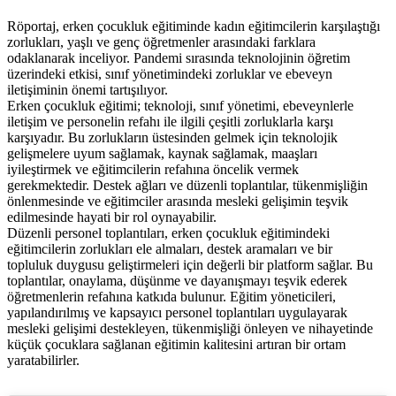
Röportaj, erken çocukluk eğitiminde kadın eğitimcilerin karşılaştığı
zorlukları, yaşlı ve genç öğretmenler arasındaki farklara
odaklanarak inceliyor. Pandemi sırasında teknolojinin öğretim
üzerindeki etkisi, sınıf yönetimindeki zorluklar ve ebeveyn
iletişiminin önemi tartışılıyor.
Erken çocukluk eğitimi; teknoloji, sınıf yönetimi, ebeveynlerle
iletişim ve personelin refahı ile ilgili çeşitli zorluklarla karşı
karşıyadır. Bu zorlukların üstesinden gelmek için teknolojik
gelişmelere uyum sağlamak, kaynak sağlamak, maaşları
iyileştirmek ve eğitimcilerin refahına öncelik vermek
gerekmektedir. Destek ağları ve düzenli toplantılar, tükenmişliğin
önlenmesinde ve eğitimciler arasında mesleki gelişimin teşvik
edilmesinde hayati bir rol oynayabilir.
Düzenli personel toplantıları, erken çocukluk eğitimindeki
eğitimcilerin zorlukları ele almaları, destek aramaları ve bir
topluluk duygusu geliştirmeleri için değerli bir platform sağlar. Bu
toplantılar, onaylama, düşünme ve dayanışmayı teşvik ederek
öğretmenlerin refahına katkıda bulunur. Eğitim yöneticileri,
yapılandırılmış ve kapsayıcı personel toplantıları uygulayarak
mesleki gelişimi destekleyen, tükenmişliği önleyen ve nihayetinde
küçük çocuklara sağlanan eğitimin kalitesini artıran bir ortam
yaratabilirler.