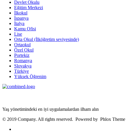
Devlet Okulu
Eğitim Merkezi
İlkokul
İspanya
İtalya
Kamu Ofisi
Lise
Orta Okul (İlköğretim seviyesinde)
Ortaokul
Özel Okul
Portekiz
Romanya
Slovakya
Türkiye
Yüksek Öğrenim
Age Management Masterclass
Yaş yönetimindeki en iyi uygulamalardan ilham alın
© 2019 Company. All rights reserved. Powered by Phlox Theme