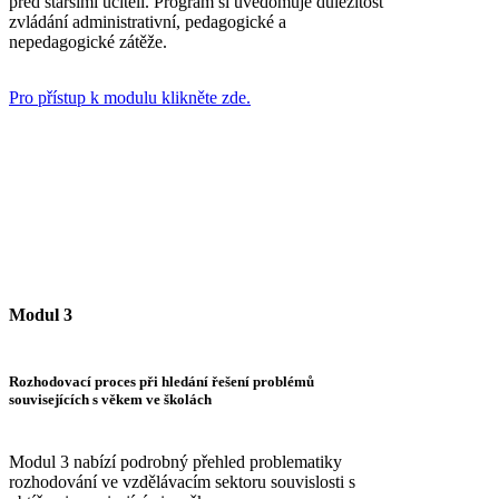
před staršími učiteli. Program si uvědomuje důležitost
zvládání administrativní, pedagogické a
nepedagogické zátěže.
Pro přístup k modulu klikněte zde.
Modul 3
Rozhodovací proces při hledání řešení problémů
souvisejících s věkem ve školách
Modul 3 nabízí podrobný přehled problematiky
rozhodování ve vzdělávacím sektoru souvislosti s