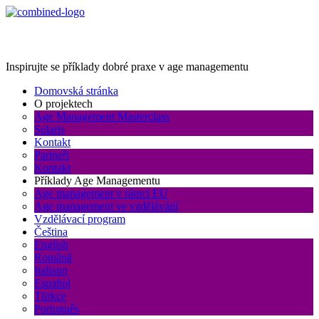
Age Management Masterclass
Inspirujte se příklady dobré praxe v age managementu
Domovská stránka
O projektech
Age Management Masterclass
Solaris
Kontakt
Partneři
Kontakt
Příklady Age Managementu
Age management v rámci EU
Age management ve vzdělávání
Vzdělávací program
Čeština
English
Română
Italiano
Español
Türkçe
Português