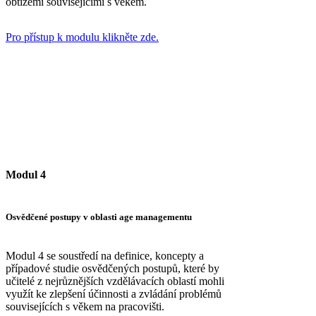
obtížemi souvisejícími s věkem.
Pro přístup k modulu klikněte zde.
Modul 4
Osvědčené postupy v oblasti age managementu
Modul 4 se soustředí na definice, koncepty a
případové studie osvědčených postupů, které by
učitelé z nejrůznějších vzdělávacích oblastí mohli
využít ke zlepšení účinnosti a zvládání problémů
souvisejících s věkem na pracovišti.