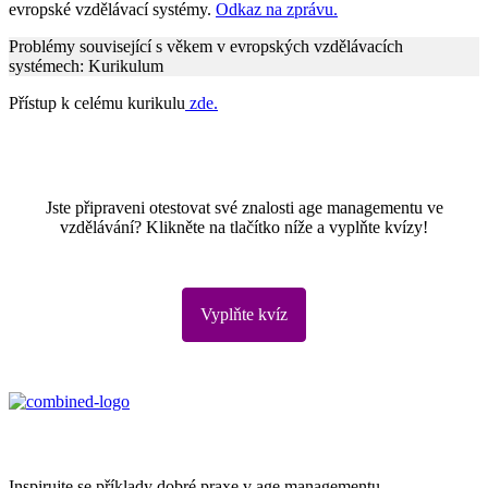
evropské vzdělávací systémy.
Odkaz na zprávu.
Problémy související s věkem v evropských vzdělávacích
systémech: Kurikulum
Přístup k celému kurikulu
zde.
Jste připraveni otestovat své znalosti age managementu ve
vzdělávání? Klikněte na tlačítko níže a vyplňte kvízy!
Vyplňte kvíz
Age Management Masterclass
Inspirujte se příklady dobré praxe v age managementu