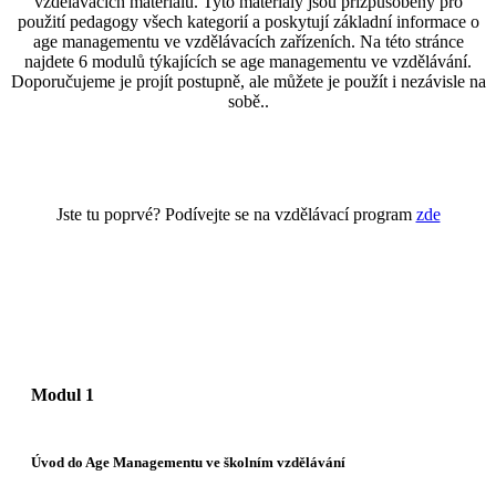
vzdělávacích materiálů. Tyto materiály jsou přizpůsobeny pro
použití pedagogy všech kategorií a poskytují základní informace o
age managementu ve vzdělávacích zařízeních. Na této stránce
najdete 6 modulů týkajících se age managementu ve vzdělávání.
Doporučujeme je projít postupně, ale můžete je použít i nezávisle na
sobě..
Jste tu poprvé? Podívejte se na vzdělávací program
zde
Modul 1
Úvod do Age Managementu ve školním vzdělávání