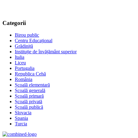
Categorii
Birou public
Centru Educațional
Grădiniță
Instituție de învățământ superior
Italia
Liceu
Portugalia
Republica Cehă
România
Școală elementară
Școală generală
Școală primară
Școală privată
Școală publică
Slovacia
Spania
Turcia