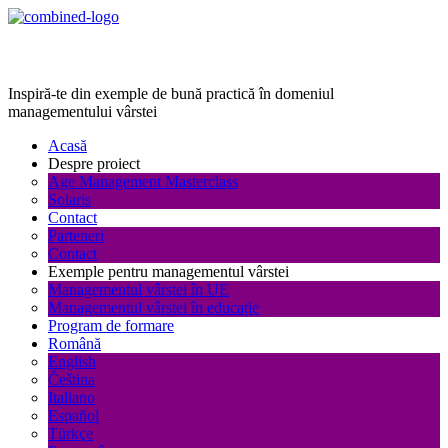
Age Management Masterclass
Inspiră-te din exemple de bună practică în domeniul
managementului vârstei
Acasă
Despre proiect
Age Management Masterclass
Solaris
Contact
Parteneri
Contact
Exemple pentru managementul vârstei
Managementul vârstei în UE
Managementul vârstei în educație
Program de formare
Română
English
Čeština
Italiano
Español
Türkçe