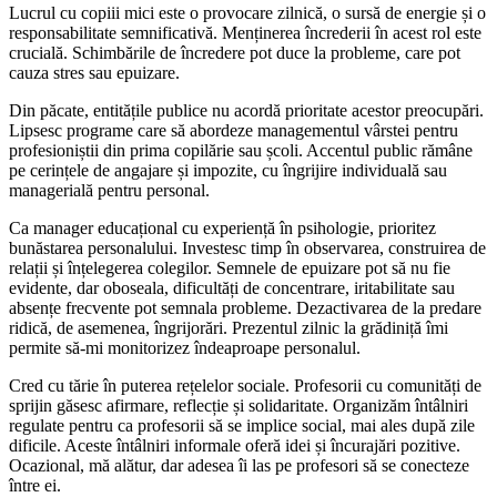
Lucrul cu copiii mici este o provocare zilnică, o sursă de energie și o
responsabilitate semnificativă. Menținerea încrederii în acest rol este
crucială. Schimbările de încredere pot duce la probleme, care pot
cauza stres sau epuizare.
Din păcate, entitățile publice nu acordă prioritate acestor preocupări.
Lipsesc programe care să abordeze managementul vârstei pentru
profesioniștii din prima copilărie sau școli. Accentul public rămâne
pe cerințele de angajare și impozite, cu îngrijire individuală sau
managerială pentru personal.
Ca manager educațional cu experiență în psihologie, prioritez
bunăstarea personalului. Investesc timp în observarea, construirea de
relații și înțelegerea colegilor. Semnele de epuizare pot să nu fie
evidente, dar oboseala, dificultăți de concentrare, iritabilitate sau
absențe frecvente pot semnala probleme. Dezactivarea de la predare
ridică, de asemenea, îngrijorări. Prezentul zilnic la grădiniță îmi
permite să-mi monitorizez îndeaproape personalul.
Cred cu tărie în puterea rețelelor sociale. Profesorii cu comunități de
sprijin găsesc afirmare, reflecție și solidaritate. Organizăm întâlniri
regulate pentru ca profesorii să se implice social, mai ales după zile
dificile. Aceste întâlniri informale oferă idei și încurajări pozitive.
Ocazional, mă alătur, dar adesea îi las pe profesori să se conecteze
între ei.