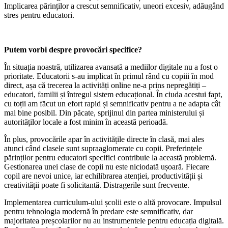
Implicarea părinților a crescut semnificativ, uneori excesiv, adăugând
stres pentru educatori.
Putem vorbi despre provocări specifice?
În situația noastră, utilizarea avansată a mediilor digitale nu a fost o
prioritate. Educatorii s-au implicat în primul rând cu copiii în mod
direct, așa că trecerea la activități online ne-a prins nepregătiți –
educatori, familii și întregul sistem educațional. În ciuda acestui fapt,
cu toții am făcut un efort rapid și semnificativ pentru a ne adapta cât
mai bine posibil. Din păcate, sprijinul din partea ministerului și
autorităților locale a fost minim în această perioadă.
În plus, provocările apar în activitățile directe în clasă, mai ales
atunci când clasele sunt supraaglomerate cu copii. Preferințele
părinților pentru educatori specifici contribuie la această problemă.
Gestionarea unei clase de copii nu este niciodată ușoară. Fiecare
copil are nevoi unice, iar echilibrarea atenției, productivității și
creativității poate fi solicitantă. Distragerile sunt frecvente.
Implementarea curriculum-ului școlii este o altă provocare. Impulsul
pentru tehnologia modernă în predare este semnificativ, dar
majoritatea preșcolarilor nu au instrumentele pentru educația digitală.