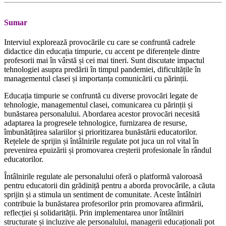
Sumar
Interviul explorează provocările cu care se confruntă cadrele
didactice din educația timpurie, cu accent pe diferențele dintre
profesorii mai în vârstă și cei mai tineri. Sunt discutate impactul
tehnologiei asupra predării în timpul pandemiei, dificultățile în
managementul clasei și importanța comunicării cu părinții.
Educația timpurie se confruntă cu diverse provocări legate de
tehnologie, managementul clasei, comunicarea cu părinții și
bunăstarea personalului. Abordarea acestor provocări necesită
adaptarea la progresele tehnologice, furnizarea de resurse,
îmbunătățirea salariilor și prioritizarea bunăstării educatorilor.
Rețelele de sprijin și întâlnirile regulate pot juca un rol vital în
prevenirea epuizării și promovarea creșterii profesionale în rândul
educatorilor.
Întâlnirile regulate ale personalului oferă o platformă valoroasă
pentru educatorii din grădiniță pentru a aborda provocările, a căuta
sprijin și a stimula un sentiment de comunitate. Aceste întâlniri
contribuie la bunăstarea profesorilor prin promovarea afirmării,
reflecției și solidarității. Prin implementarea unor întâlniri
structurate și incluzive ale personalului, managerii educaționali pot