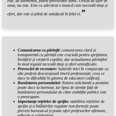
este, de asemenea, foarte provocator zilnic. Oricât de ușor ar
suna, nu este. Este cu adevărat o muncă care necesită timp și
”
efort, dar este și plină de satisfacții în felul ei.
Comunicarea cu părinții:
comunicarea clară și
transparentă cu părinții este crucială pentru sprijinirea
învățării și creșterii copiilor, dar actualizarea părinților
în mod regulat necesită timp și efort semnificativ.
Provocări de recrutare:
Salariile mici în comparație cu
alte profesii descurajează tinerii profesioniști, ceea ce
duce la dificultăți în găsirea de educatori calificați.
Bunăstarea personalului:
Natura solicitantă a postului
poate duce la burnout, iar lipsa de atenție față de
bunăstarea personalului de către entitățile publice este
o preocupare.
Importanța rețelelor de sprijin:
stabilirea rețelelor de
sprijin și a întâlnirilor regulate non-formale poate
preveni burnout-ul și poate oferi profesorilor afirmare,
reflecție și solidaritate.