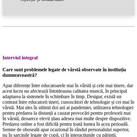
Interviul integral
Care sunt problemele legate de vârstă observate în instituția
dumneavoastră?
Apar diferențe între educatoarele mai în vârstă și cele mai tinere, dar
acest lucru nu afectează întotdeauna calitatea muncii, în principal
adaptarea la sistemele în schimbare în timp. Desigur, există un
contrast între educatorii tineri, cunoscători de tehnologie și cei mai în
vârstă. Mai ales în ultimii doi ani ai pandemiei, utilizarea tehnologiei
pentru predarea la distanță a cauzat provocări pentru profesorii mai
în vârstă, deoarece elevii știau adesea mai multe despre dispozitive.
Predarea online a fost dificilă pentru toată lumea în acea perioadă.
Semne de oboseală apar ocazional în rândul personalului superior,
nu în sarcinile legate de copii, ci în interacțiunile cu părinții.