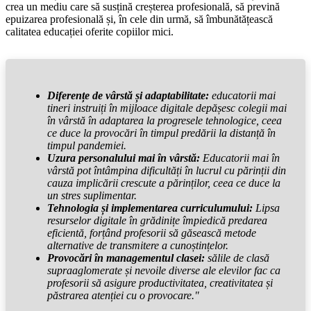
crea un mediu care să susțină creșterea profesională, să prevină
epuizarea profesională și, în cele din urmă, să îmbunătățească
calitatea educației oferite copiilor mici.
Diferențe de vârstă și adaptabilitate:
educatorii mai
tineri instruiți în mijloace digitale depășesc colegii mai
în vârstă în adaptarea la progresele tehnologice, ceea
ce duce la provocări în timpul predării la distanță în
timpul pandemiei.
Uzura personalului mai în vârstă:
Educatorii mai în
vârstă pot întâmpina dificultăți în lucrul cu părinții din
cauza implicării crescute a părinților, ceea ce duce la
un stres suplimentar.
Tehnologia și implementarea curriculumului:
Lipsa
resurselor digitale în grădinițe împiedică predarea
eficientă, forțând profesorii să găsească metode
alternative de transmitere a cunoștințelor.
Provocări în managementul clasei:
sălile de clasă
supraaglomerate și nevoile diverse ale elevilor fac ca
profesorii să asigure productivitatea, creativitatea și
păstrarea atenției cu o provocare."