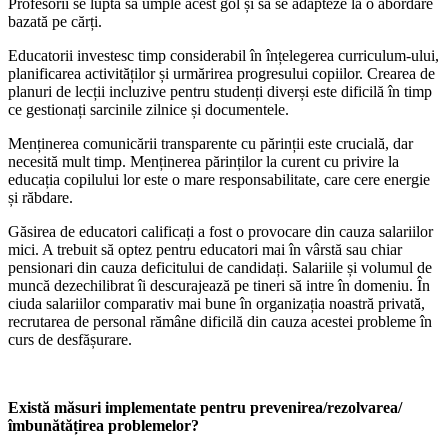
Profesorii se luptă să umple acest gol și să se adapteze la o abordare
bazată pe cărți.
Educatorii investesc timp considerabil în înțelegerea curriculum-ului,
planificarea activităților și urmărirea progresului copiilor. Crearea de
planuri de lecții incluzive pentru studenți diverși este dificilă în timp
ce gestionați sarcinile zilnice și documentele.
Menținerea comunicării transparente cu părinții este crucială, dar
necesită mult timp. Menținerea părinților la curent cu privire la
educația copilului lor este o mare responsabilitate, care cere energie
și răbdare.
Găsirea de educatori calificați a fost o provocare din cauza salariilor
mici. A trebuit să optez pentru educatori mai în vârstă sau chiar
pensionari din cauza deficitului de candidați. Salariile și volumul de
muncă dezechilibrat îi descurajează pe tineri să intre în domeniu. În
ciuda salariilor comparativ mai bune în organizația noastră privată,
recrutarea de personal rămâne dificilă din cauza acestei probleme în
curs de desfășurare.
Există măsuri implementate pentru prevenirea/rezolvarea/
îmbunătățirea problemelor?