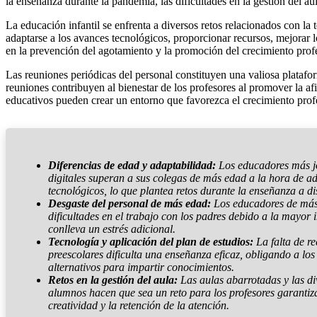
la enseñanza durante la pandemia, las dificultades en la gestión del a
La educación infantil se enfrenta a diversos retos relacionados con la t
adaptarse a los avances tecnológicos, proporcionar recursos, mejorar l
en la prevención del agotamiento y la promoción del crecimiento prof
Las reuniones periódicas del personal constituyen una valiosa plataf
reuniones contribuyen al bienestar de los profesores al promover la afi
educativos pueden crear un entorno que favorezca el crecimiento profes
Diferencias de edad y adaptabilidad:
Los educadores más j
digitales superan a sus colegas de más edad a la hora de a
tecnológicos, lo que plantea retos durante la enseñanza a d
Desgaste del personal de más edad:
Los educadores de más
dificultades en el trabajo con los padres debido a la mayor 
conlleva un estrés adicional.
Tecnología y aplicación del plan de estudios:
La falta de re
preescolares dificulta una enseñanza eficaz, obligando a lo
alternativos para impartir conocimientos.
Retos en la gestión del aula:
Las aulas abarrotadas y las di
alumnos hacen que sea un reto para los profesores garantiza
creatividad y la retención de la atención.