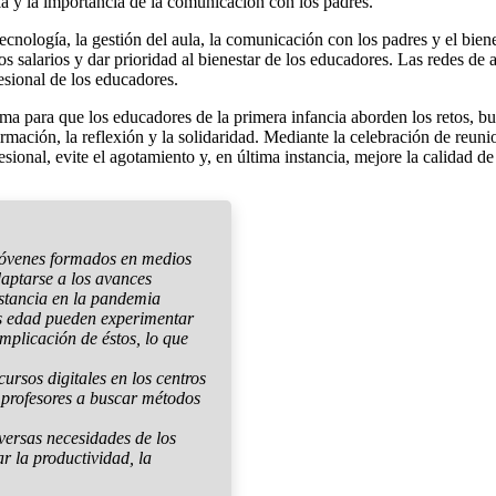
ula y la importancia de la comunicación con los padres.
ecnología, la gestión del aula, la comunicación con los padres y el biene
os salarios y dar prioridad al bienestar de los educadores. Las redes d
esional de los educadores.
orma para que los educadores de la primera infancia aborden los retos,
rmación, la reflexión y la solidaridad. Mediante la celebración de reuni
ional, evite el agotamiento y, en última instancia, mejore la calidad d
óvenes formados en medios
daptarse a los avances
istancia en la pandemia
 edad pueden experimentar
implicación de éstos, lo que
cursos digitales en los centros
s profesores a buscar métodos
versas necesidades de los
r la productividad, la