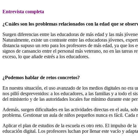
Entrevista completa
¿Cuáles son los problemas relacionados con la edad que se observ
Surgen diferencias entre las educadoras de más edad y las más jóvenes,
Naturalmente, existe un contraste entre las educadoras jóvenes, expert
distancia supuso un reto para los profesores de más edad, ya que los 
signos de cansancio entre el personal más veterano, no en las tareas r
exceso, lo que añade estrés a los educadores.
¿Podemos hablar de retos concretos?
En nuestra situación, el uso avanzado de los medios digitales no era u
nos pilló desprevenidos: a los educadores, a las familias y a todo el s
del ministerio y de las autoridades locales fue mínimo durante este pe
Además, surgen dificultades en las actividades directas en el aula, so
problema. Gestionar un aula de niños pequeños nunca es fácil. Cada niñ
Aplicar el plan de estudios de la escuela es otro reto. El impulso de l
educación digital. Los profesores luchan por llenar este vacío y adapt