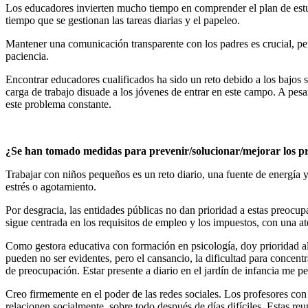
Los educadores invierten mucho tiempo en comprender el plan de estudio
tiempo que se gestionan las tareas diarias y el papeleo.
Mantener una comunicación transparente con los padres es crucial, per
paciencia.
Encontrar educadores cualificados ha sido un reto debido a los bajos s
carga de trabajo disuade a los jóvenes de entrar en este campo. A pes
este problema constante.
¿Se han tomado medidas para prevenir/solucionar/mejorar los 
Trabajar con niños pequeños es un reto diario, una fuente de energía 
estrés o agotamiento.
Por desgracia, las entidades públicas no dan prioridad a estas preocup
sigue centrada en los requisitos de empleo y los impuestos, con una at
Como gestora educativa con formación en psicología, doy prioridad al
pueden no ser evidentes, pero el cansancio, la dificultad para concent
de preocupación. Estar presente a diario en el jardín de infancia me p
Creo firmemente en el poder de las redes sociales. Los profesores co
relacionen socialmente, sobre todo después de días difíciles. Estas r