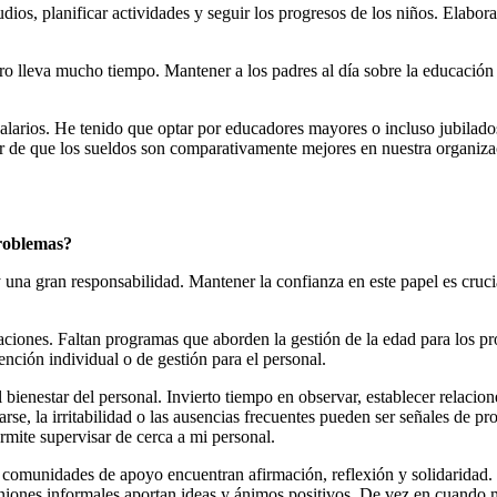
s, planificar actividades y seguir los progresos de los niños. Elaborar 
o lleva mucho tiempo. Mantener a los padres al día sobre la educación 
alarios. He tenido que optar por educadores mayores o incluso jubilados 
ar de que los sueldos son comparativamente mejores en nuestra organizaci
problemas?
y una gran responsabilidad. Mantener la confianza en este papel es cru
aciones. Faltan programas que aborden la gestión de la edad para los pro
ención individual o de gestión para el personal.
 bienestar del personal. Invierto tiempo en observar, establecer relac
rarse, la irritabilidad o las ausencias frecuentes pueden ser señales d
ermite supervisar de cerca a mi personal.
n comunidades de apoyo encuentran afirmación, reflexión y solidaridad.
euniones informales aportan ideas y ánimos positivos. De vez en cuando 