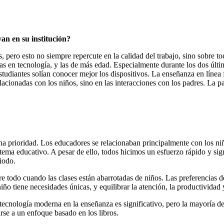
an en su institución?
 pero esto no siempre repercute en la calidad del trabajo, sino sobre to
as en tecnología, y las de más edad. Especialmente durante los dos últi
estudiantes solían conocer mejor los dispositivos. La enseñanza en líne
elacionadas con los niños, sino en las interacciones con los padres. La
na prioridad. Los educadores se relacionaban principalmente con los niñ
istema educativo. A pesar de ello, todos hicimos un esfuerzo rápido y sig
riodo.
bre todo cuando las clases están abarrotadas de niños. Las preferencias
o tiene necesidades únicas, y equilibrar la atención, la productividad y
a tecnología moderna en la enseñanza es significativo, pero la mayoría de
arse a un enfoque basado en los libros.