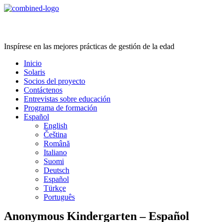
Age Management Masterclass
Inspírese en las mejores prácticas de gestión de la edad
Inicio
Solaris
Socios del proyecto
Contáctenos
Entrevistas sobre educación
Programa de formación
Español
English
Čeština
Română
Italiano
Suomi
Deutsch
Español
Türkçe
Português
Anonymous Kindergarten – Español