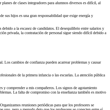
planes de clases integradores para alumnos diversos es difícil, al
de sus hijos es una gran responsabilidad que exige energía y
debido a la escasez de candidatos. El desequilibrio entre salarios y
ón privada, la contratación de personal sigue siendo difícil debido a
cial. Los cambios de confianza pueden acarrear problemas y causar
fesionales de la primera infancia o las escuelas. La atención pública
iones y comprender a mis compañeros. Los signos de agotamiento
e problemas. La falta de compromiso con la enseñanza también es motivo
 Organizamos reuniones periódicas para que los profesores se
me uno, pero a menudo dejo que los profesores se conecten entre sí.