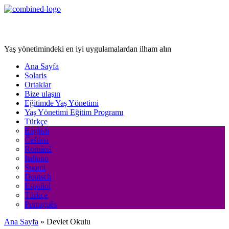
Age Management Masterclass
Yaş yönetimindeki en iyi uygulamalardan ilham alın
Ana Sayfa
Solaris
Ortaklar
Bize ulaşın
Eğitimde Yaş Yönetimi
Yaş Yönetimi Eğitim Programı
Türkçe
English
Čeština
Română
Italiano
Suomi
Deutsch
Español
Türkçe
Português
Ana Sayfa
»
Devlet Okulu