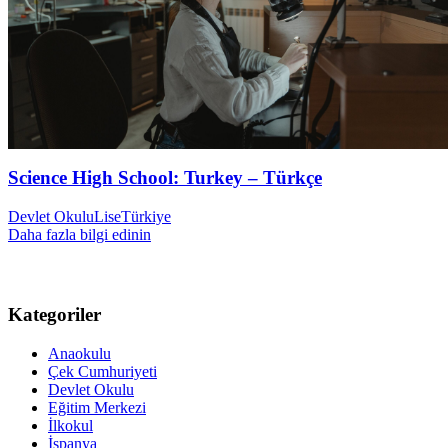
Science High School: Turkey – Türkçe
Devlet Okulu
Lise
Türkiye
Daha fazla bilgi edinin
Kategoriler
Anaokulu
Çek Cumhuriyeti
Devlet Okulu
Eğitim Merkezi
İlkokul
İspanya