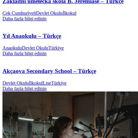
Základní umělecká škola B. Jeremiáše – Türkçe
Çek Cumhuriyeti
Devlet Okulu
İlkokul
Daha fazla bilgi edinin
Yıl Anaokulu – Türkçe
Anaokulu
Devlet Okulu
Türkiye
Daha fazla bilgi edinin
Akçaova Secondary School – Türkçe
Devlet Okulu
İlkokul
Lise
Türkiye
Daha fazla bilgi edinin