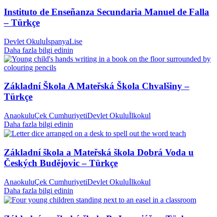
Instituto de Enseñanza Secundaria Manuel de Falla
– Türkçe
Devlet Okulu
İspanya
Lise
Daha fazla bilgi edinin
Základní Škola A Mateřská Škola Chvalšiny –
Türkçe
Anaokulu
Çek Cumhuriyeti
Devlet Okulu
İlkokul
Daha fazla bilgi edinin
Základní škola a Mateřská škola Dobrá Voda u
Českých Budějovic – Türkçe
Anaokulu
Çek Cumhuriyeti
Devlet Okulu
İlkokul
Daha fazla bilgi edinin