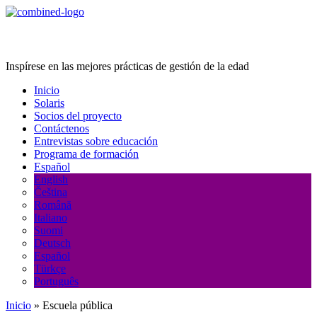
Age Management Masterclass
Inspírese en las mejores prácticas de gestión de la edad
Inicio
Solaris
Socios del proyecto
Contáctenos
Entrevistas sobre educación
Programa de formación
Español
English
Čeština
Română
Italiano
Suomi
Deutsch
Español
Türkçe
Português
Inicio
»
Escuela pública