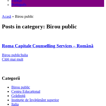
Türkçe
Português
Acasă
»
Birou public
Posts in category: Birou public
Roma Capitale Counselling Services – Română
Birou public
Italia
Citiți mai mult
Categorii
Birou public
Centru Educațional
Grădiniță
Instituție de învățământ superior
Italia