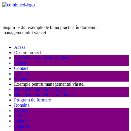
Age Management Masterclass
Inspiră-te din exemple de bună practică în domeniul
managementului vârstei
Acasă
Despre proiect
Age Management Masterclass
Solaris
Contact
Parteneri
Contact
Exemple pentru managementul vârstei
Managementul vârstei în UE
Managementul vârstei în educație
Program de formare
Română
English
Čeština
Italiano
Español