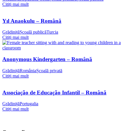
Citiți mai mult
Yıl Anaokulu – Română
Grădiniță
Școală publică
Turcia
Citiți mai mult
Anonymous Kindergarten – Română
Grădiniță
România
Școală privată
Citiți mai mult
Associação de Educação Infantil – Română
Grădiniță
Portugalia
Citiți mai mult