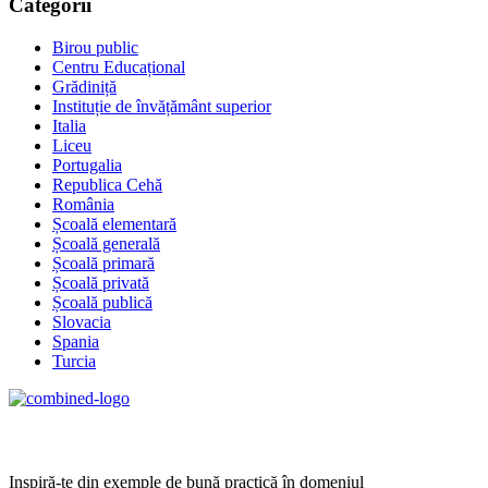
Categorii
Birou public
Centru Educațional
Grădiniță
Instituție de învățământ superior
Italia
Liceu
Portugalia
Republica Cehă
România
Școală elementară
Școală generală
Școală primară
Școală privată
Școală publică
Slovacia
Spania
Turcia
Age Management Masterclass
Inspiră-te din exemple de bună practică în domeniul