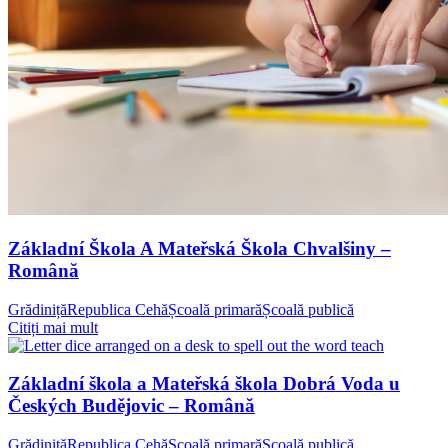
Základní Škola A Mateřská Škola Chvalšiny –
Română
Grădiniță
Republica Cehă
Școală primară
Școală publică
Citiți mai mult
Základní škola a Mateřská škola Dobrá Voda u
Českých Budějovic – Română
Grădiniță
Republica Cehă
Școală primară
Școală publică