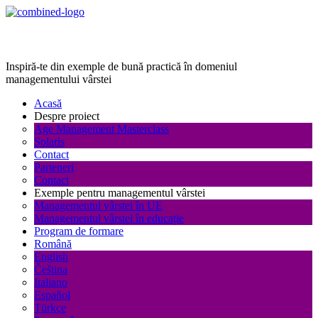
Age Management Masterclass
Inspiră-te din exemple de bună practică în domeniul
managementului vârstei
Acasă
Despre proiect
Age Management Masterclass
Solaris
Contact
Parteneri
Contact
Exemple pentru managementul vârstei
Managementul vârstei în UE
Managementul vârstei în educație
Program de formare
Română
English
Čeština
Italiano
Español
Türkçe