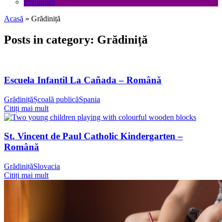
Português
Acasă
»
Grădiniță
Posts in category: Grădiniță
Escuela Infantil La Cañada – Română
Grădiniță
Școală publică
Spania
Citiți mai mult
St. Vincent de Paul Catholic Kindergarten –
Română
Grădiniță
Slovacia
Citiți mai mult