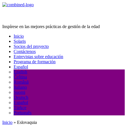
Age Management Masterclass
Inspírese en las mejores prácticas de gestión de la edad
Inicio
Solaris
Socios del proyecto
Contáctenos
Entrevistas sobre educación
Programa de formación
Español
English
Čeština
Română
Italiano
Suomi
Deutsch
Español
Türkçe
Português
Inicio
»
Eslovaquia