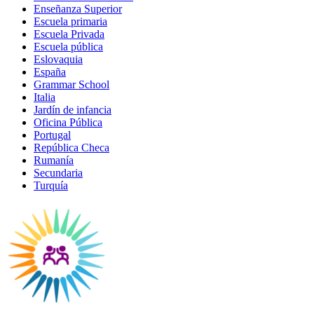
Enseñanza Superior
Escuela primaria
Escuela Privada
Escuela pública
Eslovaquia
España
Grammar School
Italia
Jardín de infancia
Oficina Pública
Portugal
República Checa
Rumanía
Secundaria
Turquía