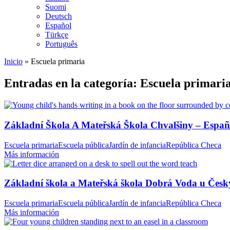
Suomi
Deutsch
Español
Türkçe
Português
Inicio
»
Escuela primaria
Entradas en la categoría: Escuela primari
Základní Škola A Mateřská Škola Chvalšiny – Españ
Escuela primaria
Escuela pública
Jardín de infancia
República Checa
Más información
Základní škola a Mateřská škola Dobrá Voda u Česk
Escuela primaria
Escuela pública
Jardín de infancia
República Checa
Más información