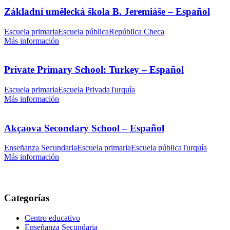
Základní umělecká škola B. Jeremiáše – Español
Escuela primaria
Escuela pública
República Checa
Más información
Private Primary School: Turkey – Español
Escuela primaria
Escuela Privada
Turquía
Más información
Akçaova Secondary School – Español
Enseñanza Secundaria
Escuela primaria
Escuela pública
Turquía
Más información
Categorías
Centro educativo
Enseñanza Secundaria