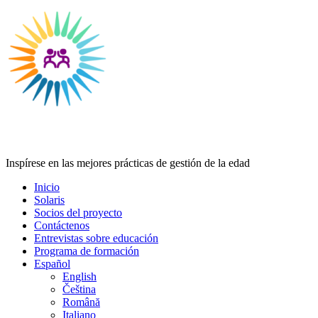
Age Management Masterclass
Inspírese en las mejores prácticas de gestión de la edad
Inicio
Solaris
Socios del proyecto
Contáctenos
Entrevistas sobre educación
Programa de formación
Español
English
Čeština
Română
Italiano