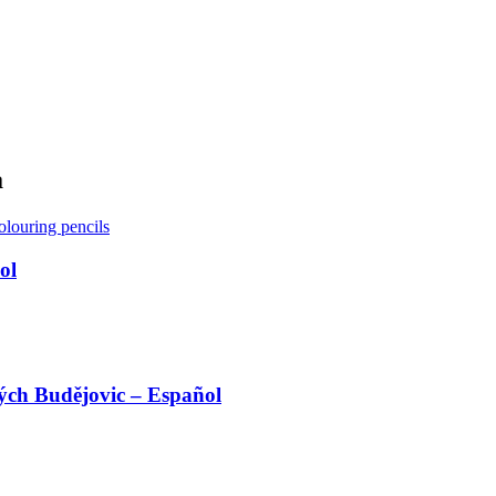
a
ol
ých Budějovic – Español