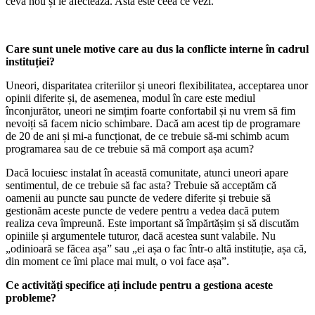
ceva nou și le afectează. Asta este ceea ce vezi.
Care sunt unele motive care au dus la conflicte interne în cadrul
instituției?
Uneori, disparitatea criteriilor și uneori flexibilitatea, acceptarea unor
opinii diferite și, de asemenea, modul în care este mediul
înconjurător, uneori ne simțim foarte confortabil și nu vrem să fim
nevoiți să facem nicio schimbare. Dacă am acest tip de programare
de 20 de ani și mi-a funcționat, de ce trebuie să-mi schimb acum
programarea sau de ce trebuie să mă comport așa acum?
Dacă locuiesc instalat în această comunitate, atunci uneori apare
sentimentul, de ce trebuie să fac asta? Trebuie să acceptăm că
oamenii au puncte sau puncte de vedere diferite și trebuie să
gestionăm aceste puncte de vedere pentru a vedea dacă putem
realiza ceva împreună. Este important să împărtășim și să discutăm
opiniile și argumentele tuturor, dacă acestea sunt valabile. Nu
„odinioară se făcea așa” sau „ei așa o fac într-o altă instituție, așa că,
din moment ce îmi place mai mult, o voi face așa”.
Ce activități specifice ați include pentru a gestiona aceste
probleme?