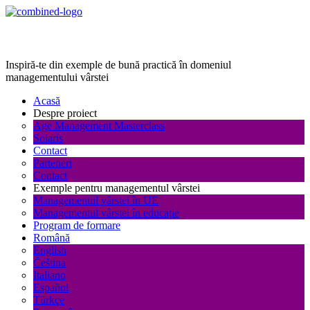
Age Management Masterclass
Inspiră-te din exemple de bună practică în domeniul
managementului vârstei
Acasă
Despre proiect
Age Management Masterclass
Solaris
Contact
Parteneri
Contact
Exemple pentru managementul vârstei
Managementul vârstei în UE
Managementul vârstei în educație
Program de formare
Română
English
Čeština
Italiano
Español
Türkçe