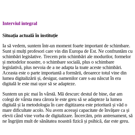
Interviul integral
Situația actuală în instituție
Ia să vedem, suntem într-un moment foarte important de schimbare.
Sunt și mulți profesori care vin din Europa de Est. Ne confruntăm cu
schimbări legislative. Trecem prin schimbări ale modurilor, formelor
și metodelor noastre, o schimbare socială, plus o schimbare
legislativă, plus nevoia de a ne adapta la toate aceste schimbări.
Aceasta este o parte importantă a formării, deoarece totul vine din
lumea digitalizării și, desigur, oamenilor care s-au născut în era
digitală le este mai ușor să se adapteze.
Suntem un pic mai în vârstă. Mă descurc destul de bine, dar am
colegi de vârsta mea cărora le este greu să se adapteze la lumea
digitală și la metodologia în care digitizarea este prioritară și văd o
mare dificultate acolo. Nu avem aceeași capacitate de învățare ca și
elevii când vine vorba de digitalizare. Încercăm, prin antrenament, să
ne îngrijim mult de sănătatea noastră fizică și psihică, dar este greu.