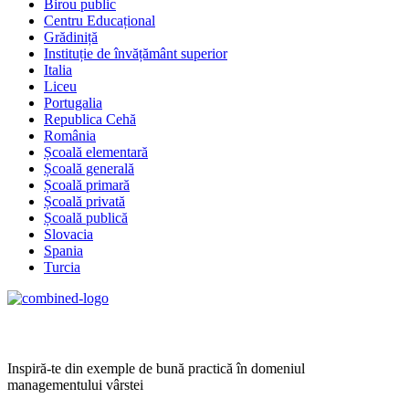
Birou public
Centru Educațional
Grădiniță
Instituție de învățământ superior
Italia
Liceu
Portugalia
Republica Cehă
România
Școală elementară
Școală generală
Școală primară
Școală privată
Școală publică
Slovacia
Spania
Turcia
Age Management Masterclass
Inspiră-te din exemple de bună practică în domeniul
managementului vârstei