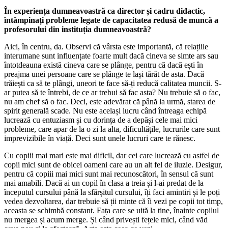
În experiența dumneavoastră ca director și cadru didactic,
întâmpinați probleme legate de capacitatea redusă de muncă a
profesorului din instituția dumneavoastră?
Aici, în centru, da. Observi că vârsta este importantă, că relațiile
interumane sunt influențate foarte mult dacă cineva se simte ars sau
întotdeauna există cineva care se plânge, pentru că dacă ești în
preajma unei persoane care se plânge te lași târât de asta. Dacă
trăiești ca să te plângi, uneori te face să-ți reducă calitatea muncii. S-
ar putea să te întrebi, de ce ar trebui să fac asta? Nu trebuie să o fac,
nu am chef să o fac. Deci, este adevărat că până la urmă, starea de
spirit generală scade. Nu este același lucru când întreaga echipă
lucrează cu entuziasm și cu dorința de a depăși cele mai mici
probleme, care apar de la o zi la alta, dificultățile, lucrurile care sunt
imprevizibile în viață. Deci sunt unele lucruri care te rănesc.
Cu copiii mai mari este mai dificil, dar cei care lucrează cu astfel de
copii mici sunt de obicei oameni care au un alt fel de iluzie. Desigur,
pentru că copiii mai mici sunt mai recunoscători, în sensul că sunt
mai amabili. Dacă ai un copil în clasa a treia și l-ai predat de la
începutul cursului până la sfârșitul cursului, îți faci amintiri și le poți
vedea dezvoltarea, dar trebuie să ții minte că îi vezi pe copii tot timp,
aceasta se schimbă constant. Fața care se uită la tine, înainte copilul
nu mergea și acum merge. Și când privești fețele mici, când văd