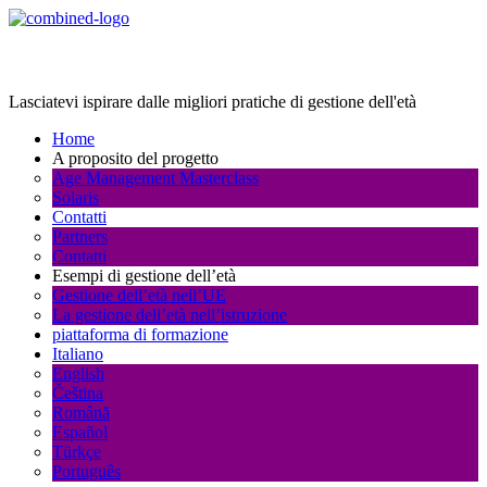
Age Management Masterclass
Lasciatevi ispirare dalle migliori pratiche di gestione dell'età
Home
A proposito del progetto
Age Management Masterclass
Solaris
Contatti
Partners
Contatti
Esempi di gestione dell’età
Gestione dell’età nell’UE
La gestione dell’età nell’istruzione
piattaforma di formazione
Italiano
English
Čeština
Română
Español
Türkçe
Português