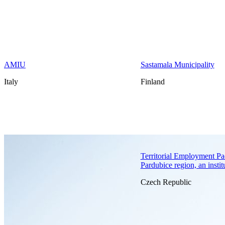
AMIU
Sastamala Municipality
Italy
Finland
Territorial Employment Pa
Pardubice region, an instit
Czech Republic