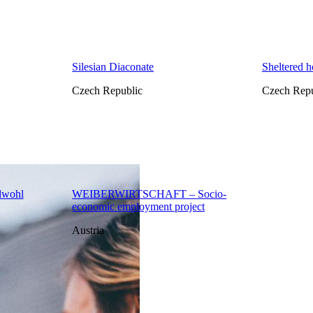
Silesian Diaconate
Sheltered 
Czech Republic
Czech Repu
dwohl
WEIBERWIRTSCHAFT – Socio-
economic employment project
Austria