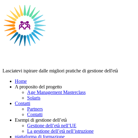
Age Management Masterclass
Lasciatevi ispirare dalle migliori pratiche di gestione dell'età
Home
A proposito del progetto
Age Management Masterclass
Solaris
Contatti
Partners
Contatti
Esempi di gestione dell’età
Gestione dell’età nell’UE
La gestione dell’età nell’istruzione
piattaforma di formazione