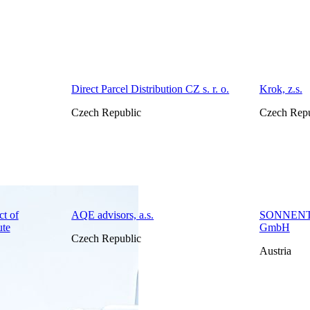
Direct Parcel Distribution CZ s. r. o.
Krok, z.s.
Czech Republic
Czech Repu
ct of
AQE advisors, a.s.
SONNENTO
ute
GmbH
Czech Republic
Austria