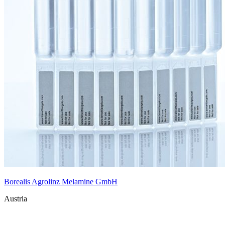
Borealis Agrolinz Melamine GmbH
Austria