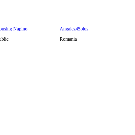
housing Naplno
Angajez45plus
blic
Romania