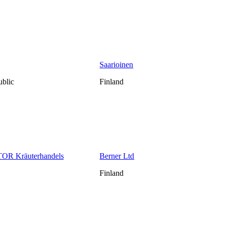
Saarioinen
blic
Finland
R Kräuterhandels
Berner Ltd
Finland