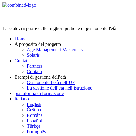
Age Management Masterclass
Lasciatevi ispirare dalle migliori pratiche di gestione dell'età
Home
A proposito del progetto
Age Management Masterclass
Solaris
Contatti
Partners
Contatti
Esempi di gestione dell’età
Gestione dell’età nell’UE
La gestione dell’età nell’istruzione
piattaforma di formazione
Italiano
English
Čeština
Română
Español
Türkçe
Português