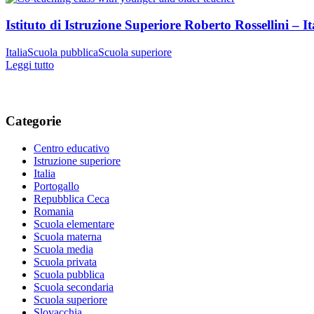
Istituto di Istruzione Superiore Roberto Rossellini – I
Italia
Scuola pubblica
Scuola superiore
Leggi tutto
Categorie
Centro educativo
Istruzione superiore
Italia
Portogallo
Repubblica Ceca
Romania
Scuola elementare
Scuola materna
Scuola media
Scuola privata
Scuola pubblica
Scuola secondaria
Scuola superiore
Slovacchia