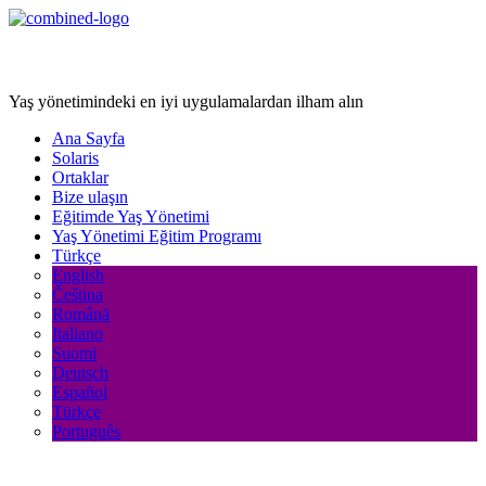
Age Management Masterclass
Yaş yönetimindeki en iyi uygulamalardan ilham alın
Ana Sayfa
Solaris
Ortaklar
Bize ulaşın
Eğitimde Yaş Yönetimi
Yaş Yönetimi Eğitim Programı
Türkçe
English
Čeština
Română
Italiano
Suomi
Deutsch
Español
Türkçe
Português