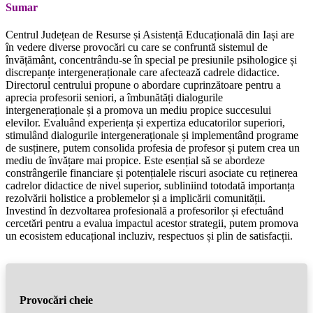
Sumar
Centrul Județean de Resurse și Asistență Educațională din Iași are
în vedere diverse provocări cu care se confruntă sistemul de
învățământ, concentrându-se în special pe presiunile psihologice și
discrepanțe intergeneraționale care afectează cadrele didactice.
Directorul centrului propune o abordare cuprinzătoare pentru a
aprecia profesorii seniori, a îmbunătăți dialogurile
intergeneraționale și a promova un mediu propice succesului
elevilor. Evaluând experiența și expertiza educatorilor superiori,
stimulând dialogurile intergeneraționale și implementând programe
de susținere, putem consolida profesia de profesor și putem crea un
mediu de învățare mai propice. Este esențial să se abordeze
constrângerile financiare și potențialele riscuri asociate cu reținerea
cadrelor didactice de nivel superior, subliniind totodată importanța
rezolvării holistice a problemelor și a implicării comunității.
Investind în dezvoltarea profesională a profesorilor și efectuând
cercetări pentru a evalua impactul acestor strategii, putem promova
un ecosistem educațional incluziv, respectuos și plin de satisfacții.
Provocări cheie