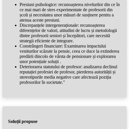
Presiuni psihologice: recunoașterea nivelurilor din ce în
ce mai mari de stres experimentate de profesorii din
școli și necesitatea unor măsuri de susținere pentru a
atenua aceste presiuni.
Discrepanțele intergeneraționale: recunoașterea
diferențelor de valori, atitudini de lucru și metodologii
dintre profesorii seniori și începători, care necesită
strategii eficiente de integrare.
Constrângeri financiare: Examinarea impactului
veniturilor scăzute la pensie, ceea ce duce la extinderea
predării dincolo de vârsta de pensionare și explorarea
unor potențiale soluții .
Deteriorarea statutului de profesor: analizarea declinul
reputației profesiei de profesor, pierderea autorității și
stereotipurile media negative care afectează poziția
profesorilor în societate."
Soluții propuse