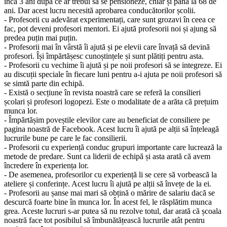
încă 3 ani după ce ar trebui să se pensioneze, chiar și până la 68 de
ani. Dar acest lucru necesită aprobarea conducătorilor școlii.
- Profesorii cu adevărat experimentați, care sunt grozavi în ceea ce
fac, pot deveni profesori mentori. Ei ajută profesorii noi și ajung să
predea puțin mai puțin.
- Profesorii mai în vârstă îi ajută și pe elevii care învață să devină
profesori. Își împărtășesc cunoștințele și sunt plătiți pentru asta.
- Profesorii cu vechime îi ajută și pe noii profesori să se integreze. Ei
au discuții speciale în fiecare luni pentru a-i ajuta pe noii profesori să
se simtă parte din echipă.
- Există o secțiune în revista noastră care se referă la consilieri
școlari și profesori logopezi. Este o modalitate de a arăta că prețuim
munca lor.
- Împărtășim poveștile elevilor care au beneficiat de consiliere pe
pagina noastră de Facebook. Acest lucru îi ajută pe alții să înțeleagă
lucrurile bune pe care le fac consilierii.
- Profesorii cu experiență conduc grupuri importante care lucrează la
metode de predare. Sunt ca liderii de echipă și asta arată că avem
încredere în experiența lor.
- De asemenea, profesorilor cu experiență li se cere să vorbească la
ateliere și conferințe. Acest lucru îi ajută pe alții să învețe de la ei.
- Profesorii au șanse mai mari să obțină o mărire de salariu dacă se
descurcă foarte bine în munca lor. În acest fel, le răsplătim munca
grea. Aceste lucruri s-ar putea să nu rezolve totul, dar arată că școala
noastră face tot posibilul să îmbunătățească lucrurile atât pentru