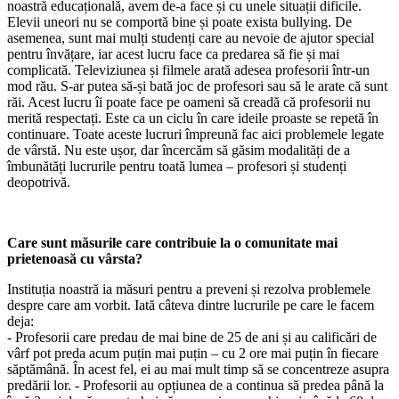
noastră educațională, avem de-a face și cu unele situații dificile.
Elevii uneori nu se comportă bine și poate exista bullying. De
asemenea, sunt mai mulți studenți care au nevoie de ajutor special
pentru învățare, iar acest lucru face ca predarea să fie și mai
complicată. Televiziunea și filmele arată adesea profesorii într-un
mod rău. S-ar putea să-și bată joc de profesori sau să le arate că sunt
răi. Acest lucru îi poate face pe oameni să creadă că profesorii nu
merită respectați. Este ca un ciclu în care ideile proaste se repetă în
continuare. Toate aceste lucruri împreună fac aici problemele legate
de vârstă. Nu este ușor, dar încercăm să găsim modalități de a
îmbunătăți lucrurile pentru toată lumea – profesori și studenți
deopotrivă.
Care sunt măsurile care contribuie la o comunitate mai
prietenoasă cu vârsta?
Instituția noastră ia măsuri pentru a preveni și rezolva problemele
despre care am vorbit. Iată câteva dintre lucrurile pe care le facem
deja:
- Profesorii care predau de mai bine de 25 de ani și au calificări de
vârf pot preda acum puțin mai puțin – cu 2 ore mai puțin în fiecare
săptămână. În acest fel, ei au mai mult timp să se concentreze asupra
predării lor. - Profesorii au opțiunea de a continua să predea până la