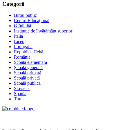
Categorii
Birou public
Centru Educațional
Grădiniță
Instituție de învățământ superior
Italia
Liceu
Portugalia
Republica Cehă
România
Școală elementară
Școală generală
Școală primară
Școală privată
Școală publică
Slovacia
Spania
Turcia
Age Management Masterclass