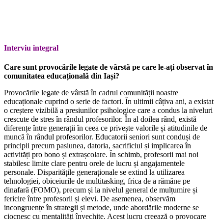
Interviu integral
Care sunt provocările legate de vârstă pe care le-ați observat în
comunitatea educațională din Iași?
Provocările legate de vârstă în cadrul comunității noastre
educaționale cuprind o serie de factori. În ultimii câțiva ani, a existat
o creștere vizibilă a presiunilor psihologice care a condus la niveluri
crescute de stres în rândul profesorilor. În al doilea rând, există
diferențe între generații în ceea ce privește valorile și atitudinile de
muncă în rândul profesorilor. Educatorii seniori sunt conduși de
principii precum pasiunea, datoria, sacrificiul și implicarea în
activități pro bono și extrașcolare. În schimb, profesorii mai noi
stabilesc limite clare pentru orele de lucru și angajamentele
personale. Disparitățile generaționale se extind la utilizarea
tehnologiei, obiceiurile de multitasking, frica de a rămâne pe
dinafară (FOMO), precum și la nivelul general de mulțumire și
fericire între profesorii și elevi. De asemenea, observăm
incongruențe în strategii și metode, unde abordările moderne se
ciocnesc cu mentalități învechite. Acest lucru creează o provocare