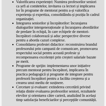
Valorificarea experienței: Numirea profesorilor seniori
ca șefi ai comitetelor, invitarea ca lectori și implicarea
lor în programe de mentorat pentru a-și valorifica
experiența și expertiza, consolidându-și poziția în cadrul
organizației.
Integrarea seniorilor și începătorilor: încurajarea
dialogurilor intergeneraționale și încurajarea abordărilor
de predare în echipă, în care echipele de mentori-
începători colaborează și aduc perspective diverse
pentru a aborda cazuri complexe.
Consolidarea profesiei didactice: reconstruirea brandul
profesorului prin campanii de comunicare, promovarea
respectului social pentru această profesie și
recompensarea excelenței prin creșteri salariale bazate
pe merit.
Programe de sprijin: implementarea unor inițiative
precum mentorat pentru începători, implicarea în
practica pedagogică și programe de integrare pentru
profesorii începători pentru a facilita creșterea și a
crearea unui mediu de susținere.
Cercetare și evaluare: extinderea cercetării privind
relația dintre evaluarea profesorilor seniori, rezultatele
elevilor și orientarea către carieră, analizând în același
timp satisfacția beneficiarilor și percepțiile comunității.