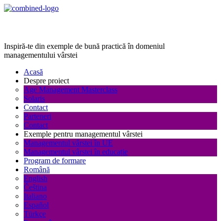
Age Management Masterclass
Inspiră-te din exemple de bună practică în domeniul
managementului vârstei
Acasă
Despre proiect
Age Management Masterclass
Solaris
Contact
Parteneri
Contact
Exemple pentru managementul vârstei
Managementul vârstei în UE
Managementul vârstei în educație
Program de formare
Română
English
Čeština
Italiano
Español
Türkçe