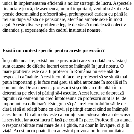
unică în implementarea eficientă a noilor strategii de lucru. Aspectele
financiare joacă, de asemenea, un rol important, venitul scăzut de la
pensie determinând profesorii să-și prelungească cariera cu până la
trei ani după vârsta de pensionare, afectând ambele sexe în mod
egal. Aceste diverse probleme legate de vârstă modelează colectiv
dinamica și experiențele din cadrul instituției noastre.
Există un context specific pentru aceste provocări?
În școlile noastre, există unele provocări care vin odată cu vârsta și
sunt cauzate de diferite lucruri care se întâmplă în jurul nostru. O
mare problemă este că a fi profesor în România nu este atât de
respectat ca înainte. Acest lucru îi face pe profesori să se simtă mai
puțin importanți și le face mai greu să aibă autoritate în școală și în
comunitate. De asemenea, profesorii și școlile au dificultăți în a-i
determina pe elevi și părinți să-i asculte. Acest lucru se datorează
faptului că oamenii nu cred întotdeauna că profesorii sunt la fel de
importanți ca odinioară. Este greu să păstrezi controlul în sălile de
clasă și să ai relații bune cu elevii și părinții atunci când se întâmplă
acest lucru. Un alt motiv este că părinții sunt adesea plecați de acasă
la serviciu, iar acest lucru îi lasă pe copii în pace. Profesorii au atunci
o responsabilitate mai mare de a-i ghida, nu doar în învățare, ci și în
viață. Acest lucru poate fi cu adevărat provocator. În comunitatea