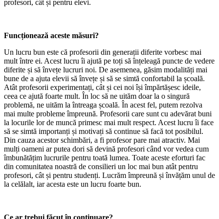
profesori, cât și pentru elevi.
Funcționează aceste măsuri?
Un lucru bun este că profesorii din generații diferite vorbesc mai
mult între ei. Acest lucru îi ajută pe toți să înțeleagă puncte de vedere
diferite și să învețe lucruri noi. De asemenea, găsim modalități mai
bune de a ajuta elevii să învețe și să se simtă confortabil la școală.
Atât profesorii experimentați, cât și cei noi își împărtășesc ideile,
ceea ce ajută foarte mult. În loc să ne uităm doar la o singură
problemă, ne uităm la întreaga școală. În acest fel, putem rezolva
mai multe probleme împreună. Profesorii care sunt cu adevărat buni
la locurile lor de muncă primesc mai mult respect. Acest lucru îi face
să se simtă importanți și motivați să continue să facă tot posibilul.
Din cauza acestor schimbări, a fi profesor pare mai atractiv. Mai
mulți oameni ar putea dori să devină profesori când vor vedea cum
îmbunătățim lucrurile pentru toată lumea. Toate aceste eforturi fac
din comunitatea noastră de consilieri un loc mai bun atât pentru
profesori, cât și pentru studenți. Lucrăm împreună și învățăm unul de
la celălalt, iar acesta este un lucru foarte bun.
Ce ar trebui făcut în continuare?