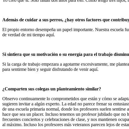
Yo creo que sí. Sólo faltan dos años para eso. Como tengo tres hijos, 
Además de cuidar a sus perros, ¿hay otros factores que contribu
El propio entorno desempeña un papel importante. Nuestra escuela fun
de verdad de mi tiempo aquí.
Si sintiera que su motivación o su energía para el trabajo dismi
Si la carga de trabajo empezara a agotarme excesivamente, me plantea
para sentirme bien y seguir disfrutando de venir aquí.
¿Comparten sus colegas un planteamiento similar?
Observo continuamente lo comprometidos que están y cómo se adaptan.
sugieren invitar a algún experto. La edad no parece frenar su entusia
de una escuela primaria normal, donde los profesores suelen sentirse
hace que sea un placer. Incluso tenemos un profesor jubilado que no 
frecuentes conciertos y celebraciones de clase, y nos mantienen ocupa
al máximo. Incluso los profesores más veteranos parecen lejos de esta