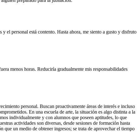
 alguien preparado para la jubilación.
 el personal está contento. Hasta ahora, me siento a gusto y disfruto
 fuera menos horas. Reduciría gradualmente mis responsabilidades
cimiento personal. Buscan proactivamente áreas de interés e incluso
prometidos. En una escuela de arte, la situación es algo distinta a la
ajamos individualmente y con alumnos que poseen aptitudes, lo que
estras actividades son diversas, desde sesiones de formación hasta
ón que un medio de obtener ingresos; se trata de aprovechar el tiempo