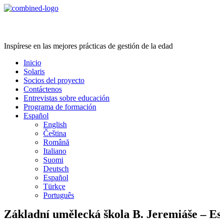
Age Management Masterclass
Inspírese en las mejores prácticas de gestión de la edad
Inicio
Solaris
Socios del proyecto
Contáctenos
Entrevistas sobre educación
Programa de formación
Español
English
Čeština
Română
Italiano
Suomi
Deutsch
Español
Türkçe
Português
Základní umělecká škola B. Jeremiáše – E