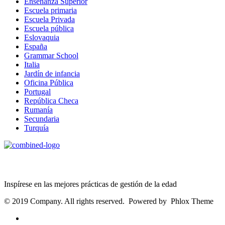
Enseñanza Superior
Escuela primaria
Escuela Privada
Escuela pública
Eslovaquia
España
Grammar School
Italia
Jardín de infancia
Oficina Pública
Portugal
República Checa
Rumanía
Secundaria
Turquía
Age Management Masterclass
Inspírese en las mejores prácticas de gestión de la edad
© 2019 Company. All rights reserved. Powered by Phlox Theme