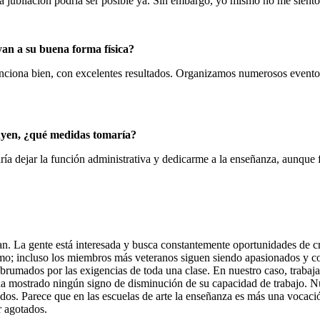
la jubilación podría ser posible ya. Sin embargo, yo mismo no me siento
yan a su buena forma física?
ciona bien, con excelentes resultados. Organizamos numerosos eventos y
nuyen, ¿qué medidas tomaría?
ría dejar la función administrativa y dedicarme a la enseñanza, aunque
 La gente está interesada y busca constantemente oportunidades de cre
smo; incluso los miembros más veteranos siguen siendo apasionados y com
 abrumados por las exigencias de toda una clase. En nuestro caso, trab
ha mostrado ningún signo de disminución de su capacidad de trabajo. Nu
dos. Parece que en las escuelas de arte la enseñanza es más una vocaci
r agotados.