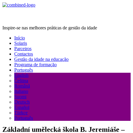
Age Management Masterclass
Inspire-se nas melhores práticas de gestão da idade
Início
Solaris
Parceiros
Contactos
Gestão da idade na educação
Programa de formação
Português
English
Čeština
Română
Italiano
Suomi
Deutsch
Español
Türkçe
Português
Základní umělecká škola B. Jeremiáše –