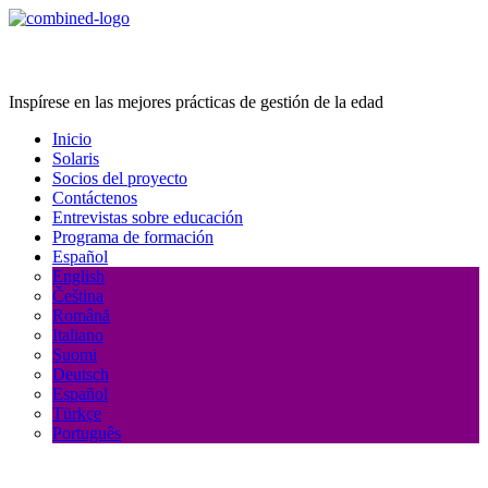
Age Management Masterclass
Inspírese en las mejores prácticas de gestión de la edad
Inicio
Solaris
Socios del proyecto
Contáctenos
Entrevistas sobre educación
Programa de formación
Español
English
Čeština
Română
Italiano
Suomi
Deutsch
Español
Türkçe
Português