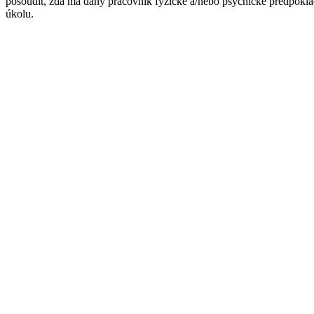
posoudit, zda má daný pracovník fyzické a/nebo psychické předpokla
úkolu.