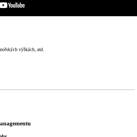
mořských výškách, atd.
managementu
doby