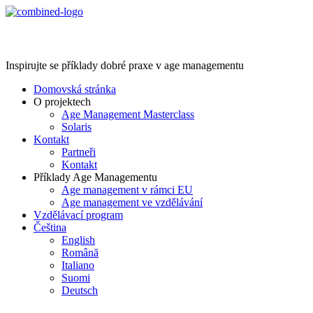
Age Management Masterclass
Inspirujte se příklady dobré praxe v age managementu
Domovská stránka
O projektech
Age Management Masterclass
Solaris
Kontakt
Partneři
Kontakt
Příklady Age Managementu
Age management v rámci EU
Age management ve vzdělávání
Vzdělávací program
Čeština
English
Română
Italiano
Suomi
Deutsch