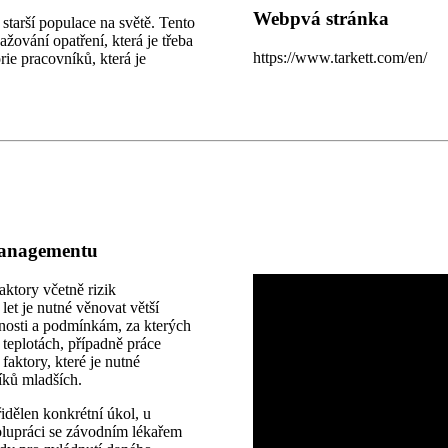
Webpvá stránka
starší populace na světě. Tento
ování opatření, která je třeba
https://www.tarkett.com/en/
rie pracovníků, která je
managementu
ktory včetně rizik
et je nutné věnovat větší
nosti a podmínkám, za kterých
teplotách, případně práce
aktory, které je nutné
vníků mladších.
idělen konkrétní úkol, u
polupráci se závodním lékařem