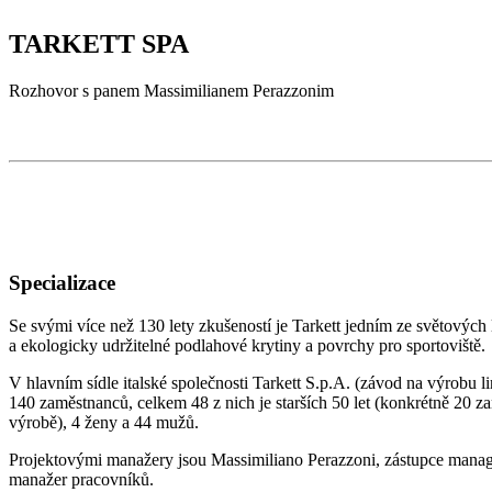
TARKETT SPA
Rozhovor s panem Massimilianem Perazzonim
Specializace
Se svými více než 130 lety zkušeností je Tarkett jedním ze světových 
a ekologicky udržitelné podlahové krytiny a povrchy pro sportoviště.
V hlavním sídle italské společnosti Tarkett S.p.A. (závod na výrobu l
140 zaměstnanců, celkem 48 z nich je starších 50 let (konkrétně 20 
výrobě), 4 ženy a 44 mužů.
Projektovými manažery jsou Massimiliano Perazzoni, zástupce mana
manažer pracovníků.