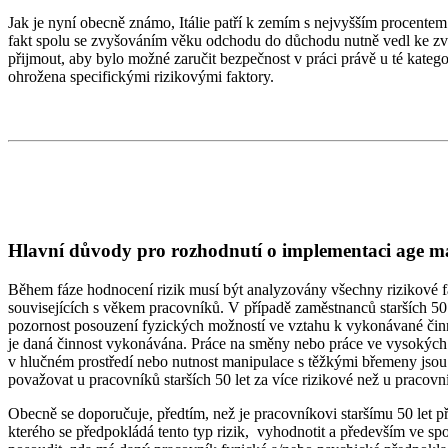
Jak je nyní obecně známo, Itálie patří k zemím s nejvyšším procentem 
fakt spolu se zvyšováním věku odchodu do důchodu nutně vedl ke zvaž
přijmout, aby bylo možné zaručit bezpečnost v práci právě u té katego
ohrožena specifickými rizikovými faktory.
Hlavní důvody pro rozhodnutí o implementaci age 
Během fáze hodnocení rizik musí být analyzovány všechny rizikové fa
souvisejících s věkem pracovníků. V případě zaměstnanců starších 50 l
pozornost posouzení fyzických možností ve vztahu k vykonávané čin
je daná činnost vykonávána. Práce na směny nebo práce ve vysokých 
v hlučném prostředí nebo nutnost manipulace s těžkými břemeny jsou f
považovat u pracovníků starších 50 let za více rizikové než u praco
Obecně se doporučuje, předtím, než je pracovníkovi staršímu 50 let př
kterého se předpokládá tento typ rizik, vyhodnotit a především ve s