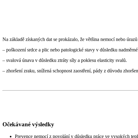
Na základě získaných dat se prokázalo, že většina nemocí nebo úrazů p
– poškození srdce a plic nebo patologické stavy v důsledku nadměrn
– svalová únava v důsledku ztráty síly a poklesu elasticity svalů.
– zhoršení zraku, snížená schopnost zaostření, pády z důvodu zhoršení
Očekávané výsledky
Prevence nemocí z povolání v důsledku práce ve vysokých tep