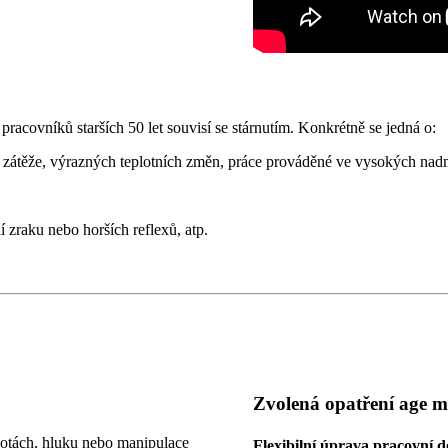
racovníků starších 50 let souvisí se stárnutím. Konkrétně se jedná o:
é zátěže, výrazných teplotních změn, práce prováděné ve vysokých nad
 zraku nebo horších reflexů, atp.
Zvolená opatření age 
lotách, hluku nebo manipulace
Flexibilní úprava pracovní 