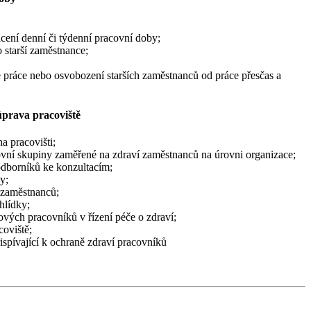
cení denní či týdenní pracovní doby;
o starší zaměstnance;
e práce nebo osvobození starších zaměstnanců od práce přesčas a
prava pracoviště
na pracovišti;
ovní skupiny zaměřené na zdraví zaměstnanců na úrovni organizace;
odborníků ke konzultacím;
y;
í zaměstnanců;
hlídky;
ových pracovníků v řízení péče o zdraví;
oviště;
ispívající k ochraně zdraví pracovníků