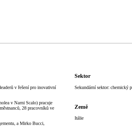
Sektor
leaderů v řešení pro inovativní
Sekundární sektor: chemický 
inolea v Narni Scalo) pracuje
Země
zaměstnanců, 28 pracovníků ve
Itálie
gementu, a Mirko Bucci,