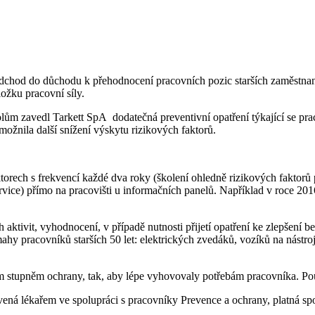
o odchod do důchodu k přehodnocení pracovních pozic starších zaměstn
ložku pracovní síly.
m zavedl Tarkett SpA dodatečná preventivní opatření týkající se pracov
možnila další snížení výskytu rizikových faktorů.
ktorech s frekvencí každé dva roky (školení ohledně rizikových faktorů
rvice) přímo na pracovišti u informačních panelů. Například v roce 20
aktivit, vyhodnocení, v případě nutnosti přijetí opatření ke zlepšení
ahy pracovníků starších 50 let: elektrických zvedáků, vozíků na nástro
stupněm ochrany, tak, aby lépe vyhovovaly potřebám pracovníka. Použ
novená lékařem ve spolupráci s pracovníky Prevence a ochrany, platná 