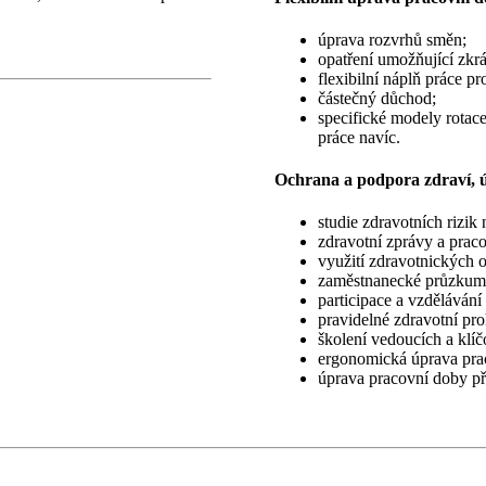
úprava rozvrhů směn;
opatření umožňující zkrá
flexibilní náplň práce pr
částečný důchod;
specifické modely rotac
práce navíc.
Ochrana a podpora zdraví, ú
studie zdravotních rizik 
zdravotní zprávy a prac
využití zdravotnických 
zaměstnanecké průzkum
participace a vzděláván
pravidelné zdravotní pro
školení vedoucích a klíč
ergonomická úprava prac
úprava pracovní doby př