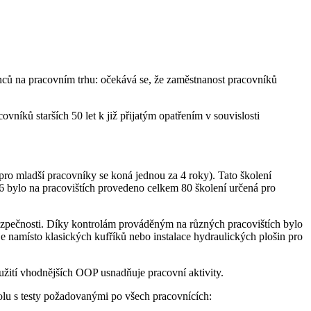
anců na pracovním trhu: očekává se, že zaměstnanost pracovníků
níků starších 50 let k již přijatým opatřením v souvislosti
 pro mladší pracovníky se koná jednou za 4 roky). Tato školení
16 bylo na pracovištích provedeno celkem 80 školení určená pro
 bezpečnosti. Díky kontrolám prováděným na různých pracovištích bylo
je namísto klasických kufříků nebo instalace hydraulických plošin pro
ití vhodnějších OOP usnadňuje pracovní aktivity.
spolu s testy požadovanými po všech pracovnících: