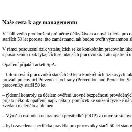
Naše cesta k age managementu
V Itálii vedlo prodloužení průměrné délky života a nová kritéria pr
starších 50 let poroste; tito zaměstnanci tak budou tvořit významnou s
V rámci posouzení rizik vztahujících se ke konkrétním pracovním úkolů
s posouzením rizik týkajících se mladších pracovníků. Tato opatření u
Opatření přijatá Tarkett SpA:
– Informování pracovníků starších 50 let o konkrétních rizikových fa
provádí pracovníci Prevence a ochrany (Prevention and Protection Se
pracovníky starší 50 let.
– týdenní kontroly za účelem ověření úrovně bezpečnosti prováděných 
přijato několik opatření, např. nákup pomůcek ke snížení fyzické nám
zvedání materiálu a břemen.
– Výměna osobních ochranných prostředků (OOP) za nové se stejným 
– byla zavedena specifická pravidla pro pracovníky starší 50 let sta