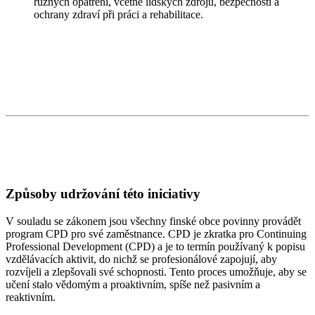
různých opatření, včetně lidských zdrojů, bezpečnosti a
ochrany zdraví při práci a rehabilitace.
Způsoby udržování této iniciativy
V souladu se zákonem jsou všechny finské obce povinny provádět
program CPD pro své zaměstnance. CPD je zkratka pro Continuing
Professional Development (CPD) a je to termín používaný k popisu
vzdělávacích aktivit, do nichž se profesionálové zapojují, aby
rozvíjeli a zlepšovali své schopnosti. Tento proces umožňuje, aby se
učení stalo vědomým a proaktivním, spíše než pasivním a
reaktivním.