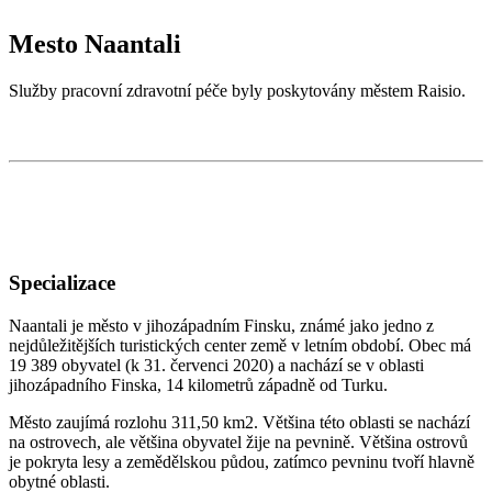
Mesto Naantali
Služby pracovní zdravotní péče byly poskytovány městem Raisio.
Specializace
Naantali je město v jihozápadním Finsku, známé jako jedno z
nejdůležitějších turistických center země v letním období. Obec má
19 389 obyvatel (k 31. červenci 2020) a nachází se v oblasti
jihozápadního Finska, 14 kilometrů západně od Turku.
Město zaujímá rozlohu 311,50 km2. Většina této oblasti se nachází
na ostrovech, ale většina obyvatel žije na pevnině. Většina ostrovů
je pokryta lesy a zemědělskou půdou, zatímco pevninu tvoří hlavně
obytné oblasti.