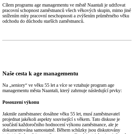
Cílem programu age managementu ve městě Naantali je udržovat
pracovní schopnost zaměstnanců všech věkových skupin, mimo jiné
snížením míry pracovní neschopnosti a zvýšením průměrného věku
odchodu do důchodu starších zaměstnanců.
Naše cesta k age managementu
Na „seniory“ ve věku 55 let a více se vztahuje program age
managementu města Naantali, který zahrnuje následující prvky:
Posouzení výkonu
Jakmile zaměstnanec dosáhne věku 55 let, musí zaměstnavatel
projednat jakékoli aspekty související s věkem. Tato diskuse je
součástí každoročního hodnocení výkonu zaměstnance, ale je
dokumentována samostatně. Během schůzky jsou diskutovány