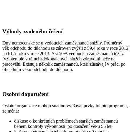
Výhody zvoleného řešení
Dny nemocenské se u vedoucích zaměstnanců snížily. Průměrný
věk odchodu do důchodu se zároveň zvýšil z 59,4 roku v roce 2012
na 61,5 roku v roce 2013. Asi 50% vedoucích zaměstnanců těží z
fyzioterapie v rámci zdokonalených služeb zdravotní péče na
pracovišti. Existuje několik zaměstnanců, kteří zůstávají v práci po
oficiálním věku odchodu do důchodu.
Osobní doporučení
Ostatní organizace mohou snadno využívat prvky tohoto programu,
zejména:
diskuse o konkrétních problémech starších zaměstnanců
během kontroly výkonnosti po dosažení věku 55 let;
lepší poskytování služeb zdravotní péče při práci; a