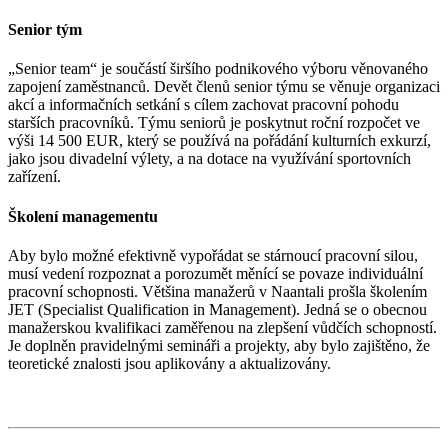
Senior tým
„Senior team“ je součástí širšího podnikového výboru věnovaného
zapojení zaměstnanců. Devět členů senior týmu se věnuje organizaci
akcí a informačních setkání s cílem zachovat pracovní pohodu
starších pracovníků. Týmu seniorů je poskytnut roční rozpočet ve
výši 14 500 EUR, který se používá na pořádání kulturních exkurzí,
jako jsou divadelní výlety, a na dotace na využívání sportovních
zařízení.
Školení managementu
Aby bylo možné efektivně vypořádat se stárnoucí pracovní silou,
musí vedení rozpoznat a porozumět měnící se povaze individuální
pracovní schopnosti. Většina manažerů v Naantali prošla školením
JET (Specialist Qualification in Management). Jedná se o obecnou
manažerskou kvalifikaci zaměřenou na zlepšení vůdčích schopností.
Je doplněn pravidelnými semináři a projekty, aby bylo zajištěno, že
teoretické znalosti jsou aplikovány a aktualizovány.