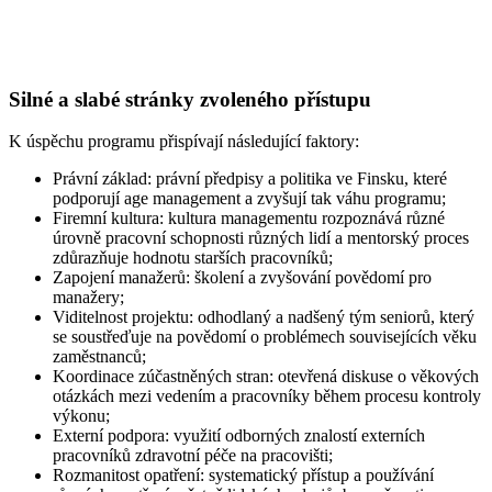
Silné a slabé stránky zvoleného přístupu
K úspěchu programu přispívají následující faktory:
Právní základ: právní předpisy a politika ve Finsku, které
podporují age management a zvyšují tak váhu programu;
Firemní kultura: kultura managementu rozpoznává různé
úrovně pracovní schopnosti různých lidí a mentorský proces
zdůrazňuje hodnotu starších pracovníků;
Zapojení manažerů: školení a zvyšování povědomí pro
manažery;
Viditelnost projektu: odhodlaný a nadšený tým seniorů, který
se soustřeďuje na povědomí o problémech souvisejících věku
zaměstnanců;
Koordinace zúčastněných stran: otevřená diskuse o věkových
otázkách mezi vedením a pracovníky během procesu kontroly
výkonu;
Externí podpora: využití odborných znalostí externích
pracovníků zdravotní péče na pracovišti;
Rozmanitost opatření: systematický přístup a používání