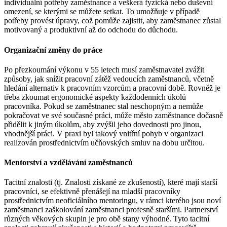
individuální potřeby zaměstnance a veškerá fyzická nebo duševní
omezení, se kterými se můžete setkat. To umožňuje v případě
potřeby provést úpravy, což pomůže zajistit, aby zaměstnanec zůstal
motivovaný a produktivní až do odchodu do důchodu.
Organizační změny do práce
Po přezkoumání výkonu v 55 letech musí zaměstnavatel zvážit
způsoby, jak snížit pracovní zátěž vedoucích zaměstnanců, včetně
hledání alternativ k pracovním vzorcům a pracovní době. Rovněž je
třeba zkoumat ergonomické aspekty každodenních úkolů
pracovníka. Pokud se zaměstnanec stal neschopným a nemůže
pokračovat ve své současné práci, může město zaměstnance dočasně
přidělit k jiným úkolům, aby zvýšil jeho dovednosti pro jinou,
vhodnější práci. V praxi byl takový vnitřní pohyb v organizaci
realizován prostřednictvím učňovských smluv na dobu určitou.
Mentorství a vzdělávání zaměstnanců
Tacitní znalosti (tj. Znalosti získané ze zkušeností), které mají starší
pracovníci, se efektivně přenášejí na mladší pracovníky
prostřednictvím neoficiálního mentoringu, v rámci kterého jsou noví
zaměstnanci zaškolování zaměstnanci profesně staršími. Partnerství
různých věkových skupin je pro obě stany výhodné. Tyto tacitní