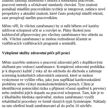
znalosti zahrnují zkušenosti s historií a hodnotami pracoviště,
pracovní metody a očekávané standardy chování. Tyto znalosti
pomáhají mladším pracovníkům rychleji se integrovat, zatímco nové
perspektivy a aktuální znalosti, které často poskytují mladší rekruti,
zase prospívají starším pracovníkům.
Město věří, že všichni zaměstnanci by si měli během své kariéry
udržovat schopnost učit se a rozvíjet se. Plány školení jsou
každoročně připravovány pro všechny zaměstnance bez ohledu na
věk. Všichni zaměstnanci se mohou rozhodnout účastnit se
vzdělávacích vzdělávacích programů a seminářů.
Vylepšené služby zdravotní péče při práci
Město uzavřelo smlouvu o pracovní zdravotní péči s doplňkovými
službami pro vedoucí zaměstnance. Komplexní zdravotní prohlídka
je k dispozici každé 2 roky až do odchodu do důchodu a zahrnuje
screening konkrétních zdravotních omezení, které se mohou
vyskytnout ve vyšším věku, jako jsou například kardiovaskulární
problémy nebo výskyt muskuloskeletálních poruch. Cílem je
identifikovat potenciální rizika a přijmout včasná opatření k prevenci
nebo zmírnění jejich dopadu na pracovní schopnost. Tam, kde je to
z lékařského hlediska oprávněné, mohou zaměstnanci využít
rehabilitační procedury ve formě různých typů fyzioterapie. Náklady
na tato ošetření hradí zaměstnavatel až do počtu 10 návštěv.