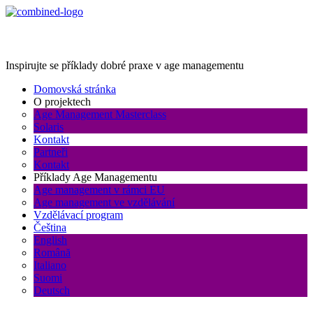
Age Management Masterclass
Inspirujte se příklady dobré praxe v age managementu
Domovská stránka
O projektech
Age Management Masterclass
Solaris
Kontakt
Partneři
Kontakt
Příklady Age Managementu
Age management v rámci EU
Age management ve vzdělávání
Vzdělávací program
Čeština
English
Română
Italiano
Suomi
Deutsch