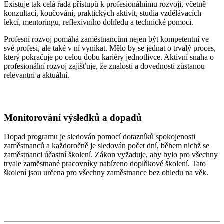
Existuje tak celá řada přístupů k profesionálnímu rozvoji, včetně
konzultací, koučování, praktických aktivit, studia vzdělávacích
lekcí, mentoringu, reflexivního dohledu a technické pomoci.
Profesní rozvoj pomáhá zaměstnancům nejen být kompetentní ve
své profesi, ale také v ní vynikat. Mělo by se jednat o trvalý proces,
který pokračuje po celou dobu kariéry jednotlivce. Aktivní snaha o
profesionální rozvoj zajišťuje, že znalosti a dovednosti zůstanou
relevantní a aktuální.
Monitorování výsledků a dopadů
Dopad programu je sledován pomocí dotazníků spokojenosti
zaměstnanců a každoročně je sledován počet dní, během nichž se
zaměstnanci účastní školení. Zákon vyžaduje, aby bylo pro všechny
trvale zaměstnané pracovníky nabízeno doplňkové školení. Tato
školení jsou určena pro všechny zaměstnance bez ohledu na věk.