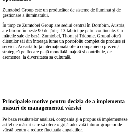
Zumtobel Group este un producător de sisteme de iluminat și de
gestionare a iluminatului.
În timp ce Zumtobel Group are sediul central în Dornbirn, Austria,
are birouri în peste 90 de țări și 13 fabrici pe patru continente. Cu
mărcile sale de bază, Zumtobel, Thorn și Tridonic, Grupul oferă
clienților săi din întreaga lume un portofoliu complet de produse și
servicii. Această forță internațională oferă companiei o prezență
strategică pe fiecare piață mondială majoră și contribuie, de
asemenea, la diversitatea sa culturală.
Principalele motive pentru decizia de a implementa
măsuri de managementul vârstei
Pe baza rezultatelor analizei, compania și-a propus să implementeze
astfel de măsuri care să ofere o grijă adecvată tuturor grupelor de
vârstă pentru a reduce fluctuația angajaților.