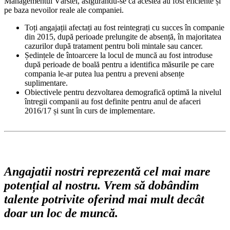
Managementul Vârstei, asigurându-se că acestea au fost eficiente și
pe baza nevoilor reale ale companiei.
Toți angajații afectați au fost reintegrați cu succes în companie
din 2015, după perioade prelungite de absență, în majoritatea
cazurilor după tratament pentru boli mintale sau cancer.
Ședințele de întoarcere la locul de muncă au fost introduse
după perioade de boală pentru a identifica măsurile pe care
compania le-ar putea lua pentru a preveni absențe
suplimentare.
Obiectivele pentru dezvoltarea demografică optimă la nivelul
întregii companii au fost definite pentru anul de afaceri
2016/17 și sunt în curs de implementare.
Angajatii nostri reprezentă cel mai mare
potențial al nostru. Vrem să dobândim
talente potrivite oferind mai mult decât
doar un loc de muncă.