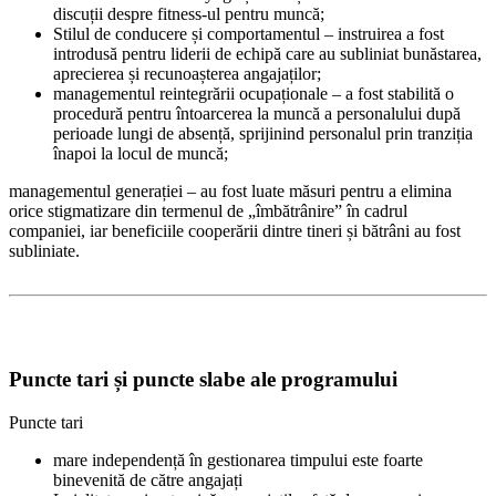
discuții despre fitness-ul pentru muncă;
Stilul de conducere și comportamentul – instruirea a fost
introdusă pentru liderii de echipă care au subliniat bunăstarea,
aprecierea și recunoașterea angajaților;
managementul reintegrării ocupaționale – a fost stabilită o
procedură pentru întoarcerea la muncă a personalului după
perioade lungi de absență, sprijinind personalul prin tranziția
înapoi la locul de muncă;
managementul generației – au fost luate măsuri pentru a elimina
orice stigmatizare din termenul de „îmbătrânire” în cadrul
companiei, iar beneficiile cooperării dintre tineri și bătrâni au fost
subliniate.
Puncte tari și puncte slabe ale programului
Puncte tari
mare independență în gestionarea timpului este foarte
binevenită de către angajați