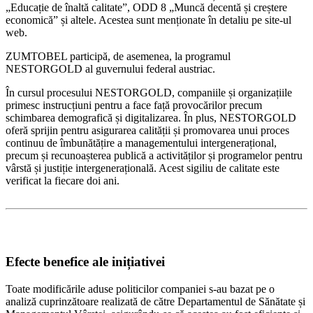
„Educație de înaltă calitate”, ODD 8 „Muncă decentă și creștere
economică” și altele. Acestea sunt menționate în detaliu pe site-ul
web.
ZUMTOBEL participă, de asemenea, la programul
NESTORGOLD al guvernului federal austriac.
În cursul procesului NESTORGOLD, companiile și organizațiile
primesc instrucțiuni pentru a face față provocărilor precum
schimbarea demografică și digitalizarea. În plus, NESTORGOLD
oferă sprijin pentru asigurarea calității și promovarea unui proces
continuu de îmbunătățire a managementului intergenerațional,
precum și recunoașterea publică a activităților și programelor pentru
vârstă și justiție intergenerațională. Acest sigiliu de calitate este
verificat la fiecare doi ani.
Efecte benefice ale inițiativei
Toate modificările aduse politicilor companiei s-au bazat pe o
analiză cuprinzătoare realizată de către Departamentul de Sănătate și