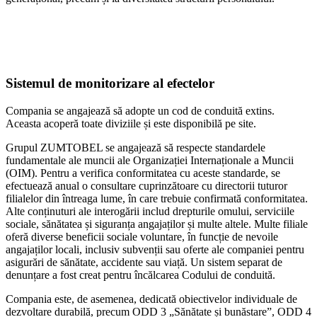
Sistemul de monitorizare al efectelor
Compania se angajează să adopte un cod de conduită extins.
Aceasta acoperă toate diviziile și este disponibilă pe site.
Grupul ZUMTOBEL se angajează să respecte standardele
fundamentale ale muncii ale Organizației Internaționale a Muncii
(OIM). Pentru a verifica conformitatea cu aceste standarde, se
efectuează anual o consultare cuprinzătoare cu directorii tuturor
filialelor din întreaga lume, în care trebuie confirmată conformitatea.
Alte conținuturi ale interogării includ drepturile omului, serviciile
sociale, sănătatea și siguranța angajaților și multe altele. Multe filiale
oferă diverse beneficii sociale voluntare, în funcție de nevoile
angajaților locali, inclusiv subvenții sau oferte ale companiei pentru
asigurări de sănătate, accidente sau viață. Un sistem separat de
denunțare a fost creat pentru încălcarea Codului de conduită.
Compania este, de asemenea, dedicată obiectivelor individuale de
dezvoltare durabilă, precum ODD 3 „Sănătate și bunăstare”, ODD 4