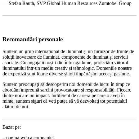
— Stefan Rauth, SVP Global Human Resources Zumtobel Group
Recomandări personale
Suntem un grup internațional de iluminat și un furnizor de frunte de
soluții inovatoare de iluminat, componente de iluminat și servicii
asociate. Cu angajații noștri din întreaga lume, proiectăm viitorul
iluminatului într-un mediu creativ și tehnologic. Domeniile noastre
de expertiză sunt foarte diverse și toți împărtășim aceeași pasiune.
Suntem preocupați să descoperim noi domenii de lucru în timp ce
abordăm împreună sarcini provocatoare și responsabilități. Fiecare
dintre noi are un impact. Indiferent de cariera pe care o aveți în
minte, suntem siguri că veți putea să vă dezvoltați tot potențialul
alături de noi.
Bazat pe:
– pagina web a companiei