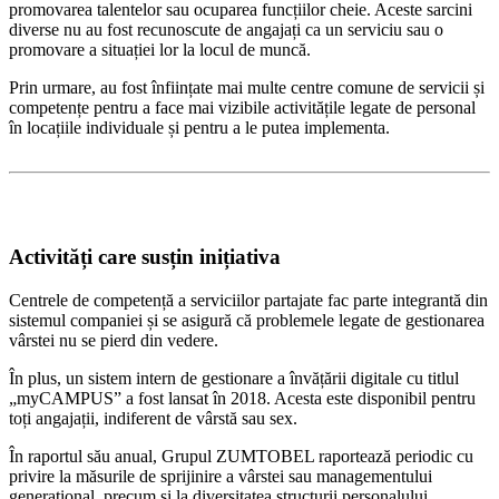
promovarea talentelor sau ocuparea funcțiilor cheie. Aceste sarcini
diverse nu au fost recunoscute de angajați ca un serviciu sau o
promovare a situației lor la locul de muncă.
Prin urmare, au fost înființate mai multe centre comune de servicii și
competențe pentru a face mai vizibile activitățile legate de personal
în locațiile individuale și pentru a le putea implementa.
Activități care susțin inițiativa
Centrele de competență a serviciilor partajate fac parte integrantă din
sistemul companiei și se asigură că problemele legate de gestionarea
vârstei nu se pierd din vedere.
În plus, un sistem intern de gestionare a învățării digitale cu titlul
„myCAMPUS” a fost lansat în 2018. Acesta este disponibil pentru
toți angajații, indiferent de vârstă sau sex.
În raportul său anual, Grupul ZUMTOBEL raportează periodic cu
privire la măsurile de sprijinire a vârstei sau managementului
generațional, precum și la diversitatea structurii personalului.