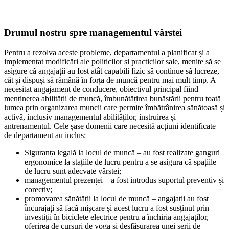
Drumul nostru spre managementul vârstei
Pentru a rezolva aceste probleme, departamentul a planificat și a
implementat modificări ale politicilor și practicilor sale, menite să se
asigure că angajații au fost atât capabili fizic să continue să lucreze,
cât și dispuși să rămână în forța de muncă pentru mai mult timp. A
necesitat angajament de conducere, obiectivul principal fiind
menținerea abilității de muncă, îmbunătățirea bunăstării pentru toată
lumea prin organizarea muncii care permite îmbătrânirea sănătoasă și
activă, inclusiv managementul abilităților, instruirea și
antrenamentul. Cele șase domenii care necesită acțiuni identificate
de departament au inclus:
Siguranța legală la locul de muncă – au fost realizate ganguri
ergonomice la stațiile de lucru pentru a se asigura că spațiile
de lucru sunt adecvate vârstei;
managementul prezenței – a fost introdus suportul preventiv și
corectiv;
promovarea sănătății la locul de muncă – angajații au fost
încurajați să facă mișcare și acest lucru a fost susținut prin
investiții în biciclete electrice pentru a închiria angajaților,
oferirea de cursuri de yoga și desfășurarea unei serii de