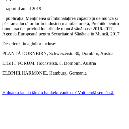
– raportul anual 2019
– publicația: Menținerea și îmbunătățirea capacității de muncă și
păstrarea lucrătorilor în industria manufacturieră, Premiile pentru
bune practici privind locurile de muncă sănătoase 2016-2017,
Agenția Europeană pentru Securitate și Sănătate în Muncă, 2017
Descrierea imaginilor incluse:
PLANTĂ DORNBIRN, Schweizerstr. 30, Dornbirn, Austria
LIGHT FORUM, Höchsterstr. 8, Dornbirn, Austria
ELBPHILHARMONIE, Hamburg, Germania
Haluatko ladata tämän hankekuvauksen? Voit tehdä sen tässä.