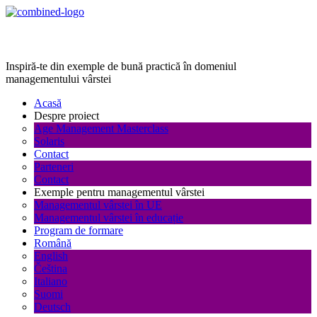
Age Management Masterclass
Inspiră-te din exemple de bună practică în domeniul
managementului vârstei
Acasă
Despre proiect
Age Management Masterclass
Solaris
Contact
Parteneri
Contact
Exemple pentru managementul vârstei
Managementul vârstei în UE
Managementul vârstei în educație
Program de formare
Română
English
Čeština
Italiano
Suomi
Deutsch