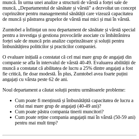
muncă. În urma unei analize a structurii de vârstă a forței sale de
muncă, „Departamentul de sănătate și vârstă” a dezvoltat un concept
cuprinzător pentru managementul sănătății care vizează capacitatea
de muncă și păstrarea grupelor de vârstă mai mici și mai în vârstă.
Zumtobel a înființat un nou departament de sănătate și vârstă special
pentru a investiga și gestiona provocările asociate cu îmbătrânirea
forței sale de muncă prin analize cuprinzătoare și soluții pentru
îmbunătățirea politicilor și practicilor companiei.
O evaluare inițială a constatat că cel mai mare grup de angajați din
companie se afla în intervalul de vârstă 40-49. Evaluarea abilității de
muncă a constatat că abilitatea de lucru a 25% dintre angajați a fost
fie critică, fie doar modestă. În plus, Zumtobel avea foarte puțini
angajați cu vârsta peste 62 de ani.
Noul departament a căutat soluții pentru următoarele probleme:
Cum poate fi menținută și îmbunătățită capacitatea de lucru a
celui mai mare grup de angajați (40-49 ani)?
Cum poate păstra compania tinerii muncitori?
Cum poate reține compania angajații mai în vârstă (50-59 ani)
pentru mai mult timp?