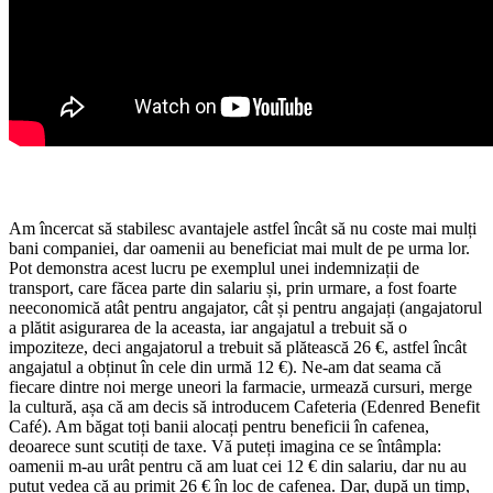
Am încercat să stabilesc avantajele astfel încât să nu coste mai mulți
bani companiei, dar oamenii au beneficiat mai mult de pe urma lor.
Pot demonstra acest lucru pe exemplul unei indemnizații de
transport, care făcea parte din salariu și, prin urmare, a fost foarte
neeconomică atât pentru angajator, cât și pentru angajați (angajatorul
a plătit asigurarea de la aceasta, iar angajatul a trebuit să o
impoziteze, deci angajatorul a trebuit să plătească 26 €, astfel încât
angajatul a obținut în cele din urmă 12 €). Ne-am dat seama că
fiecare dintre noi merge uneori la farmacie, urmează cursuri, merge
la cultură, așa că am decis să introducem Cafeteria (Edenred Benefit
Café). Am băgat toți banii alocați pentru beneficii în cafenea,
deoarece sunt scutiți de taxe. Vă puteți imagina ce se întâmpla:
oamenii m-au urât pentru că am luat cei 12 € din salariu, dar nu au
putut vedea că au primit 26 € în loc de cafenea. Dar, după un timp,