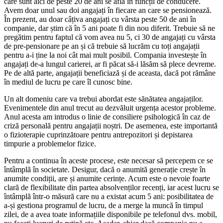
care sunt aici de peste 20 de ani se află în funcții de conducere.
Avem doar unul sau doi angajați în fiecare an care se pensionează.
În prezent, au doar câțiva angajați cu vârsta peste 50 de ani în
companie, dar știm că în 5 ani poate fi din nou diferit. Trebuie să ne
pregătim pentru faptul că vom avea nu 5, ci 30 de angajați cu vârsta
de pre-pensionare pe an și că trebuie să lucrăm cu toți angajații
pentru a-i ține la noi cât mai mult posibil. Compania investește în
angajați de-a lungul carierei, ar fi păcat să-i lăsăm să plece devreme.
Pe de altă parte, angajații beneficiază și de aceasta, dacă pot rămâne
în mediul de lucru pe care îl cunosc bine.
Un alt domeniu care va trebui abordat este sănătatea angajaților.
Evenimentele din anul trecut au dezvăluit urgența acestor probleme.
Anul acesta am introdus o linie de consiliere psihologică în caz de
criză personală pentru angajații noștri. De asemenea, este importantă
o fizioterapie cuprinzătoare pentru antrepozitori și depistarea
timpurie a problemelor fizice.
Pentru a continua în aceste procese, este necesar să percepem ce se
întâmplă în societate. Desigur, dacă o anumită generație crește în
anumite condiții, are și anumite cerințe. Acum este o nevoie foarte
clară de flexibilitate din partea absolvenților recenți, iar acest lucru se
întâmplă într-o măsură care nu a existat acum 5 ani: posibilitatea de
a-și gestiona programul de lucru, de a merge la muncă în timpul
zilei, de a avea toate informațiile disponibile pe telefonul dvs. mobil,