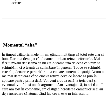
acestea.
Momentul “aha”
În timpul călătoriei mele, m-am gândit mult timp că totul este clar și
bun. Dar m-a deranjat când oamenii mi-au refuzat eforturile. Mai
târziu mi-am dat seama că nu era o teamă față de ceea ce vrem să
schimbăm, ci o teamă de schimbare în general. Tot ce se schimbă
este rău, deoarece perturbă rutina cu care suntem obișnuiți. Acum nu
mă mai deranjează când cineva refuză ceva ce încerc să pun în
aplicare pentru prima dată; Voi veni a doua oară, a treia oară și,
eventual, voi folosi un alt argument. Am avantajul că, în cei 6 ani în
care am fost în companie, am câștigat încrederea oamenilor și ei au
deja încredere că atunci când fac ceva, este în interesul lor.