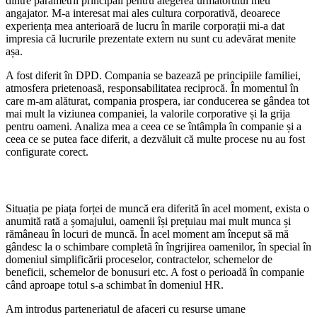
dintre parametrii principali pentru alegerea următorului meu
angajator. M-a interesat mai ales cultura corporativă, deoarece
experiența mea anterioară de lucru în marile corporații mi-a dat
impresia că lucrurile prezentate extern nu sunt cu adevărat menite
așa.
A fost diferit în DPD. Compania se bazează pe principiile familiei,
atmosfera prietenoasă, responsabilitatea reciprocă. În momentul în
care m-am alăturat, compania prospera, iar conducerea se gândea tot
mai mult la viziunea companiei, la valorile corporative și la grija
pentru oameni. Analiza mea a ceea ce se întâmpla în companie și a
ceea ce se putea face diferit, a dezvăluit că multe procese nu au fost
configurate corect.
Situația pe piața forței de muncă era diferită în acel moment, exista o
anumită rată a șomajului, oamenii își prețuiau mai mult munca și
rămâneau în locuri de muncă. În acel moment am început să mă
gândesc la o schimbare completă în îngrijirea oamenilor, în special în
domeniul simplificării proceselor, contractelor, schemelor de
beneficii, schemelor de bonusuri etc. A fost o perioadă în companie
când aproape totul s-a schimbat în domeniul HR.
Am introdus parteneriatul de afaceri cu resurse umane