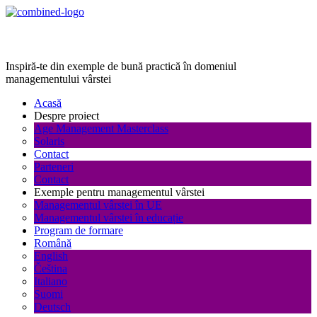
Age Management Masterclass
Inspiră-te din exemple de bună practică în domeniul
managementului vârstei
Acasă
Despre proiect
Age Management Masterclass
Solaris
Contact
Parteneri
Contact
Exemple pentru managementul vârstei
Managementul vârstei în UE
Managementul vârstei în educație
Program de formare
Română
English
Čeština
Italiano
Suomi
Deutsch