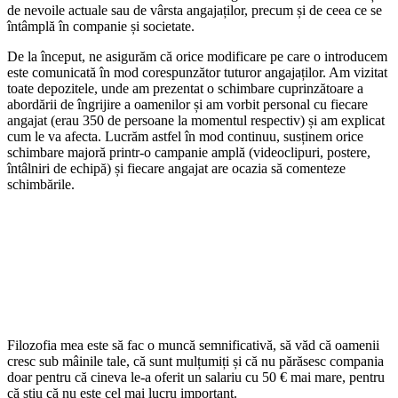
de nevoile actuale sau de vârsta angajaților, precum și de ceea ce se
întâmplă în companie și societate.
De la început, ne asigurăm că orice modificare pe care o introducem
este comunicată în mod corespunzător tuturor angajaților. Am vizitat
toate depozitele, unde am prezentat o schimbare cuprinzătoare a
abordării de îngrijire a oamenilor și am vorbit personal cu fiecare
angajat (erau 350 de persoane la momentul respectiv) și am explicat
cum le va afecta. Lucrăm astfel în mod continuu, susținem orice
schimbare majoră printr-o campanie amplă (videoclipuri, postere,
întâlniri de echipă) și fiecare angajat are ocazia să comenteze
schimbările.
Filozofia mea este să fac o muncă semnificativă, să văd că oamenii
cresc sub mâinile tale, că sunt mulțumiți și că nu părăsesc compania
doar pentru că cineva le-a oferit un salariu cu 50 € mai mare, pentru
că știu că nu este cel mai lucru important.