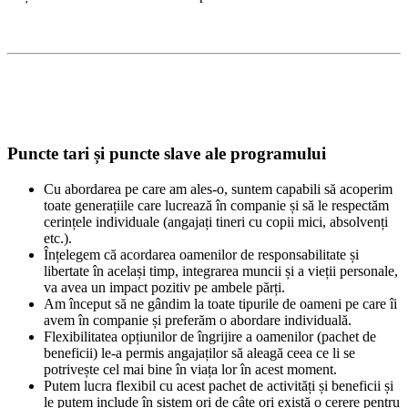
Puncte tari și puncte slave ale programului
Cu abordarea pe care am ales-o, suntem capabili să acoperim
toate generațiile care lucrează în companie și să le respectăm
cerințele individuale (angajați tineri cu copii mici, absolvenți
etc.).
Înțelegem că acordarea oamenilor de responsabilitate și
libertate în același timp, integrarea muncii și a vieții personale,
va avea un impact pozitiv pe ambele părți.
Am început să ne gândim la toate tipurile de oameni pe care îi
avem în companie și preferăm o abordare individuală.
Flexibilitatea opțiunilor de îngrijire a oamenilor (pachet de
beneficii) le-a permis angajaților să aleagă ceea ce li se
potrivește cel mai bine în viața lor în acest moment.
Putem lucra flexibil cu acest pachet de activități și beneficii și
le putem include în sistem ori de câte ori există o cerere pentru