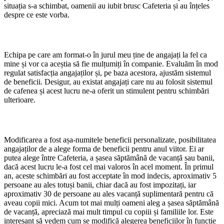
situația s-a schimbat, oamenii au iubit brusc Cafeteria și au înțeles
despre ce este vorba.
Echipa pe care am format-o în jurul meu ține de angajați la fel ca
mine și vor ca aceștia să fie mulțumiți în companie. Evaluăm în mod
regulat satisfacția angajaților și, pe baza acestora, ajustăm sistemul
de beneficii. Desigur, au existat angajați care nu au folosit sistemul
de cafenea și acest lucru ne-a oferit un stimulent pentru schimbări
ulterioare.
Modificarea a fost așa-numitele beneficii personalizate, posibilitatea
angajaților de a alege forma de beneficii pentru anul viitor. Ei ar
putea alege între Cafeteria, a șasea săptămână de vacanță sau banii,
dacă acest lucru le-a fost cel mai valoros în acel moment. În primul
an, aceste schimbări au fost acceptate în mod indecis, aproximativ 5
persoane au ales totuși banii, chiar dacă au fost impozitați, iar
aproximativ 30 de persoane au ales vacanță suplimentară pentru că
aveau copii mici. Acum tot mai mulți oameni aleg a șasea săptămână
de vacanță, apreciază mai mult timpul cu copiii și familiile lor. Este
interesant să vedem cum se modifică alegerea beneficiilor în funcție