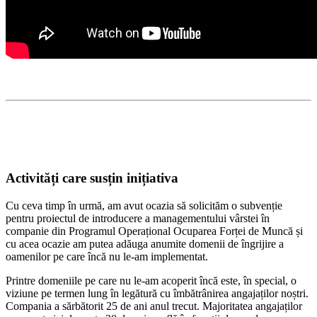
Activități care susțin inițiativa
Cu ceva timp în urmă, am avut ocazia să solicităm o subvenție
pentru proiectul de introducere a managementului vârstei în
companie din Programul Operațional Ocuparea Forței de Muncă și
cu acea ocazie am putea adăuga anumite domenii de îngrijire a
oamenilor pe care încă nu le-am implementat.
Printre domeniile pe care nu le-am acoperit încă este, în special, o
viziune pe termen lung în legătură cu îmbătrânirea angajaților noștri.
Compania a sărbătorit 25 de ani anul trecut. Majoritatea angajaților