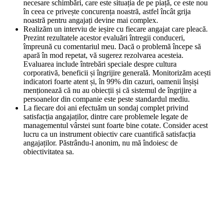
necesare schimbări, care este situația de pe piață, ce este nou
în ceea ce privește concurența noastră, astfel încât grija
noastră pentru angajați devine mai complex.
Realizăm un interviu de ieșire cu fiecare angajat care pleacă.
Prezint rezultatele acestor evaluări întregii conduceri,
împreună cu comentariul meu. Dacă o problemă începe să
apară în mod repetat, vă sugerez rezolvarea acesteia.
Evaluarea include întrebări speciale despre cultura
corporativă, beneficii și îngrijire generală. Monitorizăm acești
indicatori foarte atent și, în 99% din cazuri, oamenii înșiși
menționează că nu au obiecții și că sistemul de îngrijire a
persoanelor din companie este peste standardul mediu.
La fiecare doi ani efectuăm un sondaj complet privind
satisfacția angajaților, dintre care problemele legate de
managementul vârstei sunt foarte bine cotate. Consider acest
lucru ca un instrument obiectiv care cuantifică satisfacția
angajaților. Păstrându-l anonim, nu mă îndoiesc de
obiectivitatea sa.