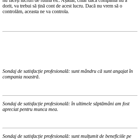
nu faceți lucruri de rutină etc. Așadar, chiar dacă compania nu a
dorit, va trebui să țină cont de acest lucru. Dacă nu vrem să o
controlăm, aceasta ne va controla.
Sondaj de satisfacție profesională: sunt mândru că sunt angajat în
compania noastră
.
Sondaj de satisfacție profesională: în ultimele săptămâni am fost
apreciat pentru munca mea.
Sondaj de satisfacție profesională: sunt mulțumit de beneficiile pe