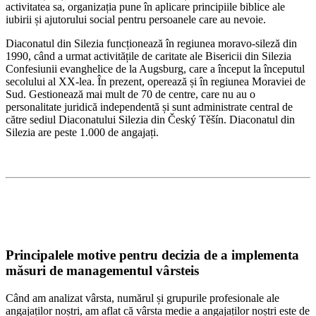
activitatea sa, organizația pune în aplicare principiile biblice ale
iubirii și ajutorului social pentru persoanele care au nevoie.
Diaconatul din Silezia funcționează în regiunea moravo-sileză din
1990, când a urmat activitățile de caritate ale Bisericii din Silezia
Confesiunii evanghelice de la Augsburg, care a început la începutul
secolului al XX-lea. În prezent, operează și în regiunea Moraviei de
Sud. Gestionează mai mult de 70 de centre, care nu au o
personalitate juridică independentă și sunt administrate central de
către sediul Diaconatului Silezia din Český Těšín. Diaconatul din
Silezia are peste 1.000 de angajați.
Principalele motive pentru decizia de a implementa
măsuri de managementul vârsteis
Când am analizat vârsta, numărul și grupurile profesionale ale
angajaților noștri, am aflat că vârsta medie a angajaților noștri este de