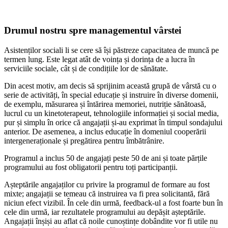
Drumul nostru spre managementul vârstei
Asistenților sociali li se cere să își păstreze capacitatea de muncă pe
termen lung. Este legat atât de voința și dorința de a lucra în
serviciile sociale, cât și de condițiile lor de sănătate.
Din acest motiv, am decis să sprijinim această grupă de vârstă cu o
serie de activități, în special educație și instruire în diverse domenii,
de exemplu, măsurarea și întărirea memoriei, nutriție sănătoasă,
lucrul cu un kinetoterapeut, tehnologiile informației și social media,
pur și simplu în orice că angajații și-au exprimat în timpul sondajului
anterior. De asemenea, a inclus educație în domeniul cooperării
intergeneraționale și pregătirea pentru îmbătrânire.
Programul a inclus 50 de angajați peste 50 de ani și toate părțile
programului au fost obligatorii pentru toți participanții.
Așteptările angajaților cu privire la programul de formare au fost
mixte; angajații se temeau că instruirea va fi prea solicitantă, fără
niciun efect vizibil. În cele din urmă, feedback-ul a fost foarte bun în
cele din urmă, iar rezultatele programului au depășit așteptările.
Angajații înșiși au aflat că noile cunoștințe dobândite vor fi utile nu