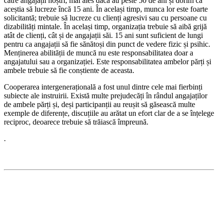
către angajații noștri, mai ales dacă au peste 50 de ani și dorim ca
aceștia să lucreze încă 15 ani. În același timp, munca lor este foarte
solicitantă; trebuie să lucreze cu clienți agresivi sau cu persoane cu
dizabilități mintale. În același timp, organizația trebuie să aibă grijă
atât de clienți, cât și de angajații săi. 15 ani sunt suficient de lungi
pentru ca angajații să fie sănătoși din punct de vedere fizic și psihic.
Menținerea abilității de muncă nu este responsabilitatea doar a
angajatului sau a organizației. Este responsabilitatea ambelor părți și
ambele trebuie să fie conștiente de aceasta.
Cooperarea intergenerațională a fost unul dintre cele mai fierbinți
subiecte ale instruirii. Există multe prejudecăți în rândul angajaților
de ambele părți și, deși participanții au reușit să găsească multe
exemple de diferențe, discuțiile au arătat un efort clar de a se înțelege
reciproc, deoarece trebuie să trăiască împreună.
.