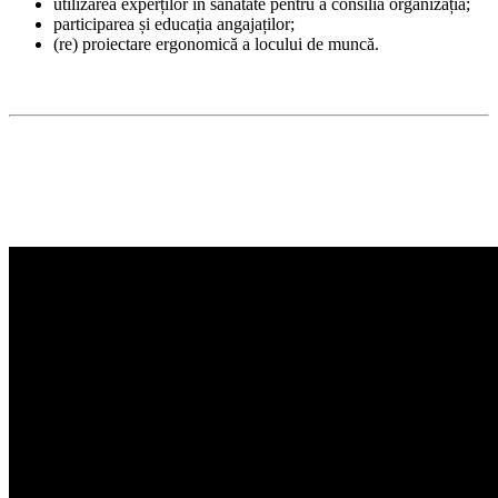
utilizarea experților în sănătate pentru a consilia organizația;
participarea și educația angajaților;
(re) proiectare ergonomică a locului de muncă.