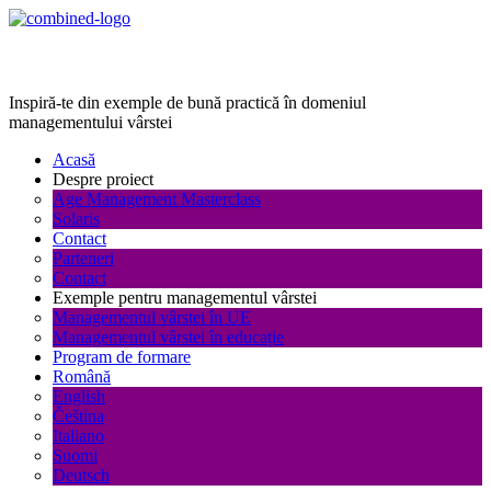
Age Management Masterclass
Inspiră-te din exemple de bună practică în domeniul
managementului vârstei
Acasă
Despre proiect
Age Management Masterclass
Solaris
Contact
Parteneri
Contact
Exemple pentru managementul vârstei
Managementul vârstei în UE
Managementul vârstei în educație
Program de formare
Română
English
Čeština
Italiano
Suomi
Deutsch