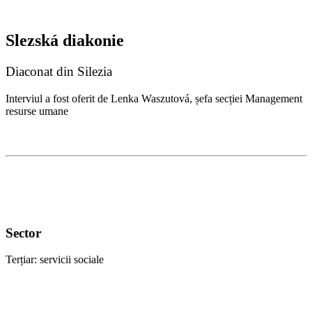
Slezská diakonie
Diaconat din Silezia
Interviul a fost oferit de Lenka Waszutová, șefa secției Management
resurse umane
Sector
Terțiar: servicii sociale