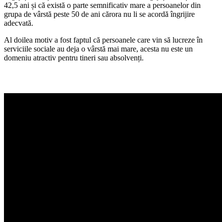
42,5 ani și că există o parte semnificativ mare a persoanelor din
grupa de vârstă peste 50 de ani cărora nu li se acordă îngrijire
adecvată.
Al doilea motiv a fost faptul că persoanele care vin să lucreze în
serviciile sociale au deja o vârstă mai mare, acesta nu este un
domeniu atractiv pentru tineri sau absolvenți.