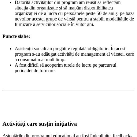
Datorită activităților din program am reușit să reflectăm
situația din organizație și să mapăm disponibilitatea
organizației de a lucra cu persoanele peste 50 de ani și pe baza
nevoilor acestei grupe de vârstă pentru a stabili modalitățile de
furnizare a serviciilor sociale în viitor ani.
Puncte slabe:
Asistenții sociali au pregătire regulată obligatorie. În acest
program s-au adăugat activități de management al vârstei, care
a consumat mai mult timp.
A fost dificil să acoperim turele de lucru pe parcursul
perioadei de formare.
Activități care susțin inițiativa
Așteptările din programul educațional au fost îndeplinite, feedback-