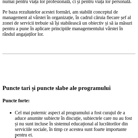
numai pentru viața lor profesională, ci și pentru viața lor personală.
Pe baza rezultatelor acestei formări, am stabilit conceptul de
management al vârstei în organizație, în cadrul căruia fiecare șef al
zonei de servicii trebuie să își stabilească un obiectiv și să ia măsuri
pentru a pune în aplicare principiile managementului vârstei în
rândul angajaților lor.
Puncte tari și puncte slabe ale programului
Puncte forte:
Cel mai puternic aspect al programului a fost curajul de a
aduce anumite subiecte în discuție, subiectele care nu au fost
și nu sunt incluse în sistemul educațional al lucrătorilor din
serviciile sociale, în timp ce acestea sunt foarte importante
pentru ei.