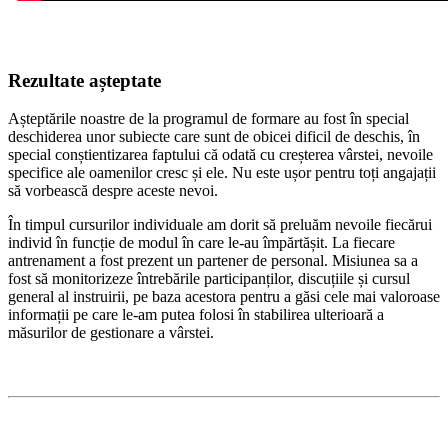
Rezultate așteptate
Așteptările noastre de la programul de formare au fost în special
deschiderea unor subiecte care sunt de obicei dificil de deschis, în
special conștientizarea faptului că odată cu creșterea vârstei, nevoile
specifice ale oamenilor cresc și ele. Nu este ușor pentru toți angajații
să vorbească despre aceste nevoi.
În timpul cursurilor individuale am dorit să preluăm nevoile fiecărui
individ în funcție de modul în care le-au împărtășit. La fiecare
antrenament a fost prezent un partener de personal. Misiunea sa a
fost să monitorizeze întrebările participanților, discuțiile și cursul
general al instruirii, pe baza acestora pentru a găsi cele mai valoroase
informații pe care le-am putea folosi în stabilirea ulterioară a
măsurilor de gestionare a vârstei.