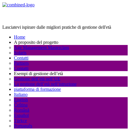
Age Management Masterclass
Lasciatevi ispirare dalle migliori pratiche di gestione dell'età
Home
A proposito del progetto
Age Management Masterclass
Solaris
Contatti
Partners
Contatti
Esempi di gestione dell’età
Gestione dell’età nell’UE
La gestione dell’età nell’istruzione
piattaforma di formazione
Italiano
English
Čeština
Română
Español
Türkçe
Português