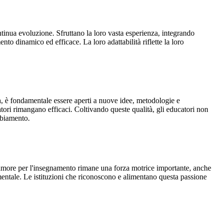
inua evoluzione. Sfruttano la loro vasta esperienza, integrando
 dinamico ed efficace. La loro adattabilità riflette la loro
età, è fondamentale essere aperti a nuove idee, metodologie e
atori rimangano efficaci. Coltivando queste qualità, gli educatori non
mbiamento.
 l'amore per l'insegnamento rimane una forza motrice importante, anche
amentale. Le istituzioni che riconoscono e alimentano questa passione