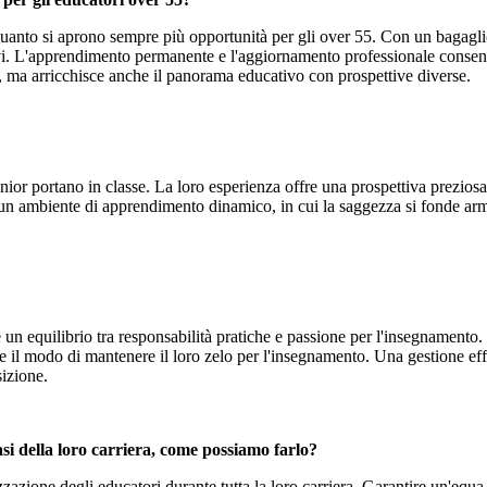
n quanto si aprono sempre più opportunità per gli over 55. Con un bagagli
i. L'apprendimento permanente e l'aggiornamento professionale consento
 ma arricchisce anche il panorama educativo con prospettive diverse.
nior portano in classe. La loro esperienza offre una prospettiva preziosa
 un ambiente di apprendimento dinamico, in cui la saggezza si fonde ar
e un equilibrio tra responsabilità pratiche e passione per l'insegnamento.
e il modo di mantenere il loro zelo per l'insegnamento. Una gestione ef
sizione.
asi della loro carriera, come possiamo farlo?
zzazione degli educatori durante tutta la loro carriera. Garantire un'equ