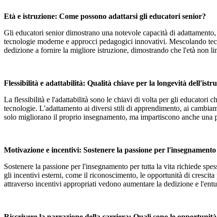
Età e istruzione: Come possono adattarsi gli educatori senior?
Gli educatori senior dimostrano una notevole capacità di adattamento,
tecnologie moderne e approcci pedagogici innovativi. Mescolando tecni
dedizione a fornire la migliore istruzione, dimostrando che l'età non lim
Flessibilità e adattabilità: Qualità chiave per la longevità dell'ist
La flessibilità e l'adattabilità sono le chiavi di volta per gli educato
tecnologie. L'adattamento ai diversi stili di apprendimento, ai cambiam
solo migliorano il proprio insegnamento, ma impartiscono anche una pre
Motivazione e incentivi: Sostenere la passione per l'insegnamento 
Sostenere la passione per l'insegnamento per tutta la vita richiede spe
gli incentivi esterni, come il riconoscimento, le opportunità di cresc
attraverso incentivi appropriati vedono aumentare la dedizione e l'ent
Riscrivere la narrazione della carriera: Quali sono le opportunità