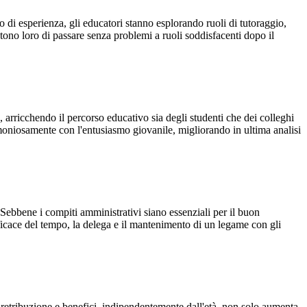
o di esperienza, gli educatori stanno esplorando ruoli di tutoraggio,
no loro di passare senza problemi a ruoli soddisfacenti dopo il
, arricchendo il percorso educativo sia degli studenti che dei colleghi
moniosamente con l'entusiasmo giovanile, migliorando in ultima analisi
 Sebbene i compiti amministrativi siano essenziali per il buon
ficace del tempo, la delega e il mantenimento di un legame con gli
a retribuzione e benefici, indipendentemente dall'età, non solo aumenta