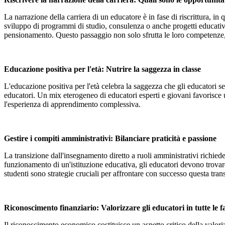
La narrazione della carriera di un educatore è in fase di riscrittura, i
sviluppo di programmi di studio, consulenza o anche progetti educativ
pensionamento. Questo passaggio non solo sfrutta le loro competenze,
Educazione positiva per l'età: Nutrire la saggezza in classe
L'educazione positiva per l'età celebra la saggezza che gli educatori se
educatori. Un mix eterogeneo di educatori esperti e giovani favorisce
l'esperienza di apprendimento complessiva.
Gestire i compiti amministrativi: Bilanciare praticità e passione
La transizione dall'insegnamento diretto a ruoli amministrativi richied
funzionamento di un'istituzione educativa, gli educatori devono trovar
studenti sono strategie cruciali per affrontare con successo questa tran
Riconoscimento finanziario: Valorizzare gli educatori in tutte le f
Il riconoscimento economico costituisce un aspetto critico della valori