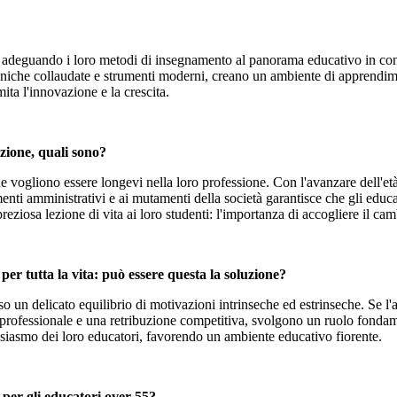
 adeguando i loro metodi di insegnamento al panorama educativo in cont
che collaudate e strumenti moderni, creano un ambiente di apprendimento
ita l'innovazione e la crescita.
ruzione, quali sono?
ri che vogliono essere longevi nella loro professione. Con l'avanzare dell'
enti amministrativi e ai mutamenti della società garantisce che gli educ
ziosa lezione di vita ai loro studenti: l'importanza di accogliere il ca
per tutta la vita: può essere questa la soluzione?
sso un delicato equilibrio di motivazioni intrinseche ed estrinseche. Se
ita professionale e una retribuzione competitiva, svolgono un ruolo fond
usiasmo dei loro educatori, favorendo un ambiente educativo fiorente.
 per gli educatori over 55?