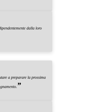
ndipendentemente dalla loro
utare a preparare la prossima
”
nsegnamento.