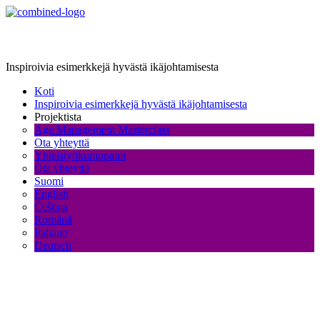
Age Management Masterclass
Inspiroivia esimerkkejä hyvästä ikäjohtamisesta
Koti
Inspiroivia esimerkkejä hyvästä ikäjohtamisesta
Projektista
Age Management Masterclass
Ota yhteyttä
Yhteistyökumppanit
Ota yhteyttä
Suomi
English
Čeština
Română
Italiano
Deutsch