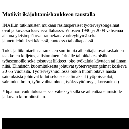
Motiivit ikäjohtamishankkeen taustalla
INAILin tutkimusten mukaan rasitusperäiset työterveysongelmat
ovat jatkuvassa kasvussa Italiassa. Vuosien 1996 ja 2009 välisenää
aikana yleisimpiä ovat rannekanavaoireyhtymä sekä
jännetulehdukset kädessä, ranteessa tai olkapäässä.
Tuki- ja liikuntaelinsairauksien suurimpia aiheuttajia ovat raskaiden
taakkojen kuljetus, altistuminen tärinälle tai pitkäkestoisille
työasennoille sekä toistuvat liikkeet joko työkaluja käyttäen tai ilman
niitä. Elimistön kuormituksesta johtuvat työterveysongelmat koskeva
20-65-vuotiaita. Työterveyshuollossa onkin huomioitava näistä
sairauksista johtuvat kulut sekä sosiaalimaksut (työpoissaolot,
sairauden hoito, työn vaihtaminen, työkyvyttömyys, korvaukset).
Ylipainon vaikutuksia ei saa väheksyä sillä se aiheuttaa elimistölle
jatkuvan kuormitustilan.