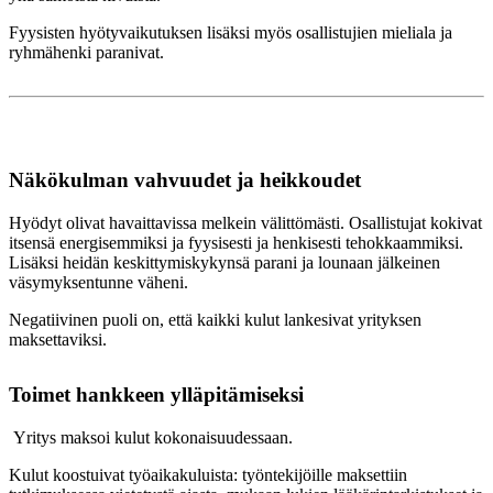
Fyysisten hyötyvaikutuksen lisäksi myös osallistujien mieliala ja
ryhmähenki paranivat.
Näkökulman vahvuudet ja heikkoudet
Hyödyt olivat havaittavissa melkein välittömästi. Osallistujat kokivat
itsensä energisemmiksi ja fyysisesti ja henkisesti tehokkaammiksi.
Lisäksi heidän keskittymiskykynsä parani ja lounaan jälkeinen
väsymyksentunne väheni.
Negatiivinen puoli on, että kaikki kulut lankesivat yrityksen
maksettaviksi.
Toimet hankkeen ylläpitämiseksi
Yritys maksoi kulut kokonaisuudessaan.
Kulut koostuivat työaikakuluista: työntekijöille maksettiin