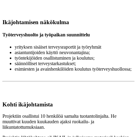
Ikäjohtamisen näkökulma
Työterveyshuolto ja työpaikan suunnittelu
yrityksen sisäiset terveysraportit ja työryhmät
asiantuntijoiden käyttö neuvonantajina;
työntekijöiden osallistuminen ja koulutus;
säännölliset terveystarkastukset;
esimiesten ja avainhenkilöiden koulutus työterveyshuollossa;
Kohti ikäjohtamista
Projektiin osallistui 10 henkilöä samalta tuotantolinjalta. He
muuttivat kuuden kuukauden ajaksi ruokailu- ja
liikuntatottumuksiaan.