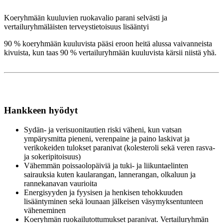
Koeryhmään kuuluvien ruokavalio parani selvästi ja
vertailuryhmäläisten terveystietoisuus lisääntyi
90 % koeryhmään kuuluvista pääsi eroon heitä alussa vaivanneista
kivuista, kun taas 90 % vertailuryhmään kuuluvista kärsii niistä yhä.
Hankkeen hyödyt
Sydän- ja verisuonitautien riski väheni, kun vatsan
ympärysmitta pieneni, verenpaine ja paino laskivat ja
verikokeiden tulokset paranivat (kolesteroli sekä veren rasva-
ja sokeripitoisuus)
Vähemmän poissaolopäiviä ja tuki- ja liikuntaelinten
sairauksia kuten kaularangan, lannerangan, olkaluun ja
rannekanavan vaurioita
Energisyyden ja fyysisen ja henkisen tehokkuuden
lisääntyminen sekä lounaan jälkeisen väsymyksentunteen
väheneminen
Koeryhmän ruokailutottumukset paranivat. Vertailuryhmän