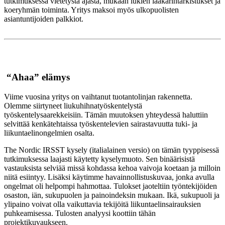
tutkimuksessa vietetystä ajasta, mukaan lukien lääkärintarkistukset ja
koeryhmän toiminta. Yritys maksoi myös ulkopuolisten
asiantuntijoiden palkkiot.
“Ahaa” elämys
Viime vuosina yritys on vaihtanut tuotantolinjan rakennetta.
Olemme siirtyneet liukuhihnatyöskentelystä
työskentelysaarekkeisiin. Tämän muutoksen yhteydessä haluttiin
selvittää kenkätehtaissa työskentelevien sairastavuutta tuki- ja
liikuntaelinongelmien osalta.
The Nordic IRSST kysely (italialainen versio) on tämän tyyppisessä
tutkimuksessa laajasti käytetty kyselymuoto. Sen binäärisistä
vastauksista selviää missä kohdassa kehoa vaivoja koetaan ja milloin
niitä esiintyy. Lisäksi käytimme havainnollistuskuvaa, jonka avulla
ongelmat oli helpompi hahmottaa. Tulokset jaoteltiin työntekijöiden
osaston, iän, sukupuolen ja painoindeksin mukaan. Ikä, sukupuoli ja
ylipaino voivat olla vaikuttavia tekijöitä liikuntaelinsairauksien
puhkeamisessa. Tulosten analyysi koottiin tähän
projektikuvaukseen.