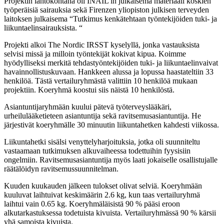
Projektin lähtökohtana oli INAIL in julkaisema materiaali koskien
työperäisiä sairauksia sekä Firenzen yliopiston julkisen terveyden
laitoksen julkaisema “Tutkimus kenkätehtaan työntekijöiden tuki- ja
liikuntaelinsairauksista. “
Projekti alkoi The Nordic IRSST kyselyllä, jonka vastauksista
selvisi missä ja milloin työntekijät kokivat kipua. Koimme
hyödylliseksi merkitä tehdastyöntekijöiden tuki- ja liikuntaelinvaivat
havainnollistuskuvaan. Hankkeen alussa ja lopussa haastateltiin 33
henkilöä. Tästä vertailuryhmästä valittiin 10 henkilöä mukaan
projektiin. Koeryhmä koostui siis näistä 10 henkilöstä.
Asiantuntijaryhmään kuului pätevä työterveyslääkäri,
urheilulääketieteen asiantuntija sekä ravitsemusasiantuntija. He
järjestivät koeryhmälle 30 minuutin liikuntahetken kahdesti viikossa.
Liikuntahetki sisälsi venyttelyharjoituksia, jotka oli suunniteltu
vastaamaan tutkimuksen alkuvaiheessa todettuihin fyysisiin
ongelmiin. Ravitsemusasiantuntija myös laati jokaiselle osallistujalle
räätälöidyn ravitsemussuunnitelman.
Kuuden kuukauden jälkeen tulokset olivat selviä. Koeryhmään
kuuluvat laihtuivat keskimäärin 2.6 kg, kun taas vertailuryhmä
laihtui vain 0.65 kg. Koeryhmäläisistä 90 % pääsi eroon
alkutarkastuksessa todetuista kivuista. Vertailuryhmässä 90 % kärsii
yhä samoista kivuista.