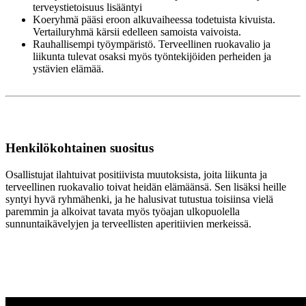
terveystietoisuus lisääntyi
Koeryhmä pääsi eroon alkuvaiheessa todetuista kivuista.
Vertailuryhmä kärsii edelleen samoista vaivoista.
Rauhallisempi työympäristö. Terveellinen ruokavalio ja
liikunta tulevat osaksi myös työntekijöiden perheiden ja
ystävien elämää.
Henkilökohtainen suositus
Osallistujat ilahtuivat positiivista muutoksista, joita liikunta ja
terveellinen ruokavalio toivat heidän elämäänsä. Sen lisäksi heille
syntyi hyvä ryhmähenki, ja he halusivat tutustua toisiinsa vielä
paremmin ja alkoivat tavata myös työajan ulkopuolella
sunnuntaikävelyjen ja terveellisten aperitiivien merkeissä.