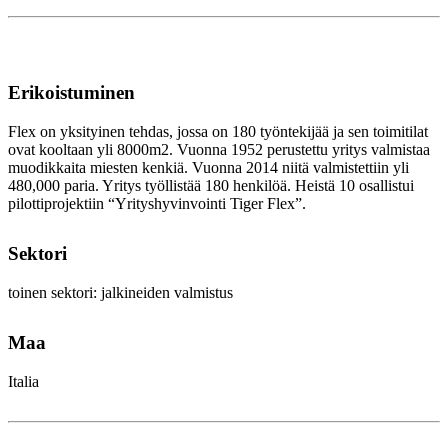
Erikoistuminen
Flex on yksityinen tehdas, jossa on 180 työntekijää ja sen toimitilat
ovat kooltaan yli 8000m2. Vuonna 1952 perustettu yritys valmistaa
muodikkaita miesten kenkiä. Vuonna 2014 niitä valmistettiin yli
480,000 paria. Yritys työllistää 180 henkilöä. Heistä 10 osallistui
pilottiprojektiin “Yrityshyvinvointi Tiger Flex”.
Sektori
toinen sektori: jalkineiden valmistus
Maa
Italia