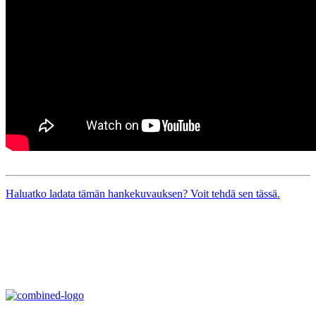
Haluatko ladata tämän hankekuvauksen? Voit tehdä sen tässä.