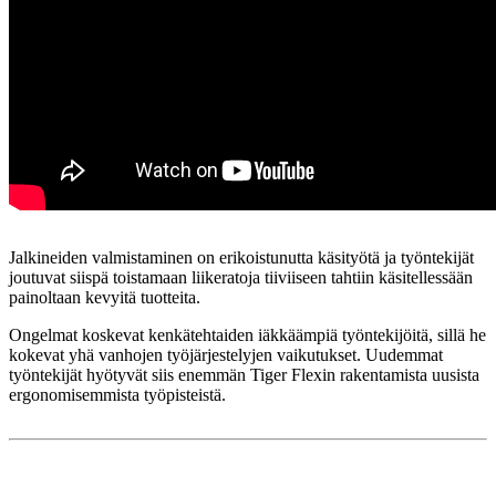
Jalkineiden valmistaminen on erikoistunutta käsityötä ja työntekijät
joutuvat siispä toistamaan liikeratoja tiiviiseen tahtiin käsitellessään
painoltaan kevyitä tuotteita.
Ongelmat koskevat kenkätehtaiden iäkkäämpiä työntekijöitä, sillä he
kokevat yhä vanhojen työjärjestelyjen vaikutukset. Uudemmat
työntekijät hyötyvät siis enemmän Tiger Flexin rakentamista uusista
ergonomisemmista työpisteistä.