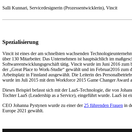
Salli
Kunnari
,
Servicedesignerin (Prozessentwicklerin), Vincit
Spezialisierung
Vincit ist eines der am schnellsten wachsenden Technologieunterneh
über 130 Mitarbeiter. Das Unternehmen ist hauptsächlich im maßgesc
Softwareentwicklungsgeschäft tätig. Vincit wurde im Juni 2016 zum b
der „Great Place to Work-Studie“ gewählt und im Februar2016 zum dri
Arbeitsplatz in Finnland ausgewählt. Die Leiterin des Personalbetrie
wurde im Juli 2015 mit dem Workforce 2015 Game Changer Award a
Dieses Beispiel befasst sich mit der LaaS-Technologie, die von Joha
Tochter LaaS (Leadership as a Service), eingeführt wurde. LaaS ist e
CEO Johanna Pystynen wurde zu einer der
25 führenden Frauen
in d
Europe 2021 gewählt.